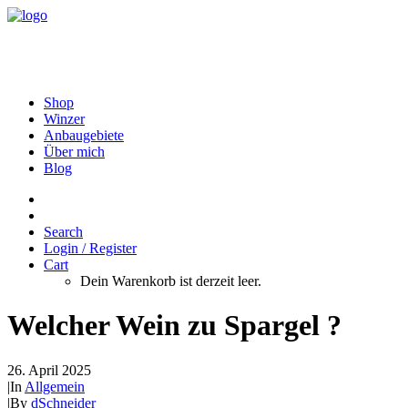
Shop
Winzer
Anbaugebiete
Über mich
Blog
Search
Login / Register
Cart
Dein Warenkorb ist derzeit leer.
Welcher Wein zu Spargel ?
26. April 2025
|
In
Allgemein
|
By
dSchneider