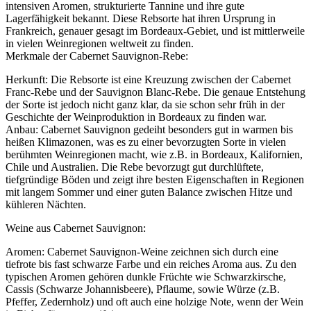
intensiven Aromen, strukturierte Tannine und ihre gute
Lagerfähigkeit bekannt. Diese Rebsorte hat ihren Ursprung in
Frankreich, genauer gesagt im Bordeaux-Gebiet, und ist mittlerweile
in vielen Weinregionen weltweit zu finden.
Merkmale der Cabernet Sauvignon-Rebe:
Herkunft: Die Rebsorte ist eine Kreuzung zwischen der Cabernet
Franc-Rebe und der Sauvignon Blanc-Rebe. Die genaue Entstehung
der Sorte ist jedoch nicht ganz klar, da sie schon sehr früh in der
Geschichte der Weinproduktion in Bordeaux zu finden war.
Anbau: Cabernet Sauvignon gedeiht besonders gut in warmen bis
heißen Klimazonen, was es zu einer bevorzugten Sorte in vielen
berühmten Weinregionen macht, wie z.B. in Bordeaux, Kalifornien,
Chile und Australien. Die Rebe bevorzugt gut durchlüftete,
tiefgründige Böden und zeigt ihre besten Eigenschaften in Regionen
mit langem Sommer und einer guten Balance zwischen Hitze und
kühleren Nächten.
Weine aus Cabernet Sauvignon:
Aromen: Cabernet Sauvignon-Weine zeichnen sich durch eine
tiefrote bis fast schwarze Farbe und ein reiches Aroma aus. Zu den
typischen Aromen gehören dunkle Früchte wie Schwarzkirsche,
Cassis (Schwarze Johannisbeere), Pflaume, sowie Würze (z.B.
Pfeffer, Zedernholz) und oft auch eine holzige Note, wenn der Wein