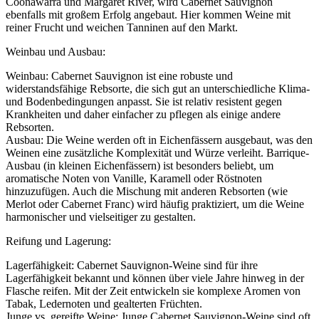
Coonawarra und Margaret River, wird Cabernet Sauvignon
ebenfalls mit großem Erfolg angebaut. Hier kommen Weine mit
reiner Frucht und weichen Tanninen auf den Markt.
Weinbau und Ausbau:
Weinbau: Cabernet Sauvignon ist eine robuste und
widerstandsfähige Rebsorte, die sich gut an unterschiedliche Klima-
und Bodenbedingungen anpasst. Sie ist relativ resistent gegen
Krankheiten und daher einfacher zu pflegen als einige andere
Rebsorten.
Ausbau: Die Weine werden oft in Eichenfässern ausgebaut, was den
Weinen eine zusätzliche Komplexität und Würze verleiht. Barrique-
Ausbau (in kleinen Eichenfässern) ist besonders beliebt, um
aromatische Noten von Vanille, Karamell oder Röstnoten
hinzuzufügen. Auch die Mischung mit anderen Rebsorten (wie
Merlot oder Cabernet Franc) wird häufig praktiziert, um die Weine
harmonischer und vielseitiger zu gestalten.
Reifung und Lagerung:
Lagerfähigkeit: Cabernet Sauvignon-Weine sind für ihre
Lagerfähigkeit bekannt und können über viele Jahre hinweg in der
Flasche reifen. Mit der Zeit entwickeln sie komplexe Aromen von
Tabak, Ledernoten und gealterten Früchten.
Junge vs. gereifte Weine: Junge Cabernet Sauvignon-Weine sind oft