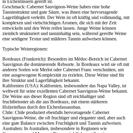
in Eichenfässern gereift ist.
Geschmack: Cabernet Sauvignon-Weine haben eine hohe
Tanninstruktur und gute Säure, was ihnen eine hervorragende
Lagerfähigkeit verleiht. Der Wein ist oft kräftig und vollmundig, mit
komplexen und vielschichtigen Aromen, die sich mit der Zeit
entwickeln und den Wein reifen lassen. Junge Weine können
ziemlich strukturiert und tanninhaltig sein, während gereifte Weine
eine seidigere Textur und milderes Tannin aufweisen können.
Typische Weinregionen:
Bordeaux (Frankreich): Besonders im Médoc-Bereich ist Cabernet
Sauvignon die dominierende Rebsorte. In Bordeaux wird sie oft mit
anderen Sorten wie Merlot oder Cabernet Franc verschnitten, um
eine ausgewogene Komplexität zu erzielen. Diese Weine sind für
ihre Struktur und Lagerfähigkeit bekannt.
Kalifornien (USA): Kalifornien, insbesondere das Napa Valley, ist
weltweit für seine exzellenten Cabernet Sauvignon-Weine bekannt.
Die Weine aus dieser Region sind oft reichhaltiger und
fruchtbetonter als die aus Bordeaux, mit einem stärkeren
Holzeinfluss durch den Eichenfassausbau.
Chile: Chile produziert ebenfalls hervorragende Cabernet
Sauvignon-Weine, die oft fruchtiger und eleganter sind, aber auch
eine gute Balance zwischen Fruchtigkeit und Tannin aufweisen.
Australien: In Australien, insbesondere in Regionen wie