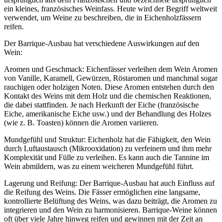
ein kleines, französisches Weinfass. Heute wird der Begriff weltweit
verwendet, um Weine zu beschreiben, die in Eichenholzfässern
reifen.
Der Barrique-Ausbau hat verschiedene Auswirkungen auf den
Wein:
Aromen und Geschmack: Eichenfässer verleihen dem Wein Aromen
von Vanille, Karamell, Gewürzen, Röstaromen und manchmal sogar
rauchigen oder holzigen Noten. Diese Aromen entstehen durch den
Kontakt des Weins mit dem Holz und die chemischen Reaktionen,
die dabei stattfinden. Je nach Herkunft der Eiche (französische
Eiche, amerikanische Eiche usw.) und der Behandlung des Holzes
(wie z. B. Toasten) können die Aromen variieren.
Mundgefühl und Struktur: Eichenholz hat die Fähigkeit, den Wein
durch Luftaustausch (Mikrooxidation) zu verfeinern und ihm mehr
Komplexität und Fülle zu verleihen. Es kann auch die Tannine im
Wein abmildern, was zu einem weicheren Mundgefühl führt.
Lagerung und Reifung: Der Barrique-Ausbau hat auch Einfluss auf
die Reifung des Weins. Die Fässer ermöglichen eine langsame,
kontrollierte Belüftung des Weins, was dazu beiträgt, die Aromen zu
integrieren und den Wein zu harmonisieren. Barrique-Weine können
oft über viele Jahre hinweg reifen und gewinnen mit der Zeit an