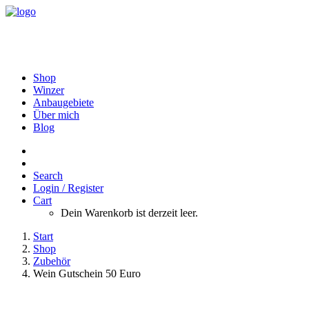
Shop
Winzer
Anbaugebiete
Über mich
Blog
Search
Login / Register
Cart
Dein Warenkorb ist derzeit leer.
Start
Shop
Zubehör
Wein Gutschein 50 Euro