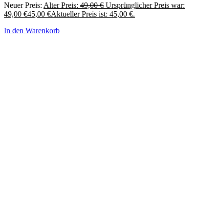
Neuer Preis:
Alter Preis:
49,00
€
Ursprünglicher Preis war:
49,00 €
45,00
€
Aktueller Preis ist: 45,00 €.
In den Warenkorb