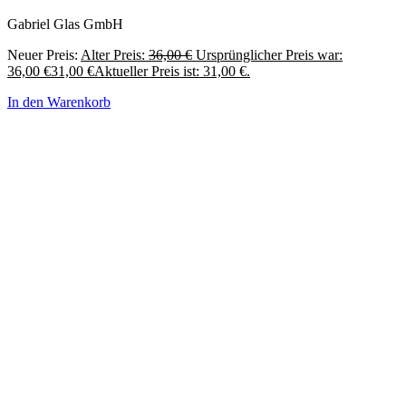
Gabriel Glas GmbH
Neuer Preis:
Alter Preis:
36,00
€
Ursprünglicher Preis war:
36,00 €
31,00
€
Aktueller Preis ist: 31,00 €.
In den Warenkorb