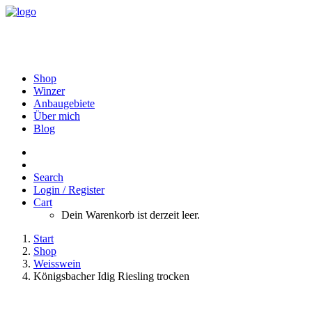
Shop
Winzer
Anbaugebiete
Über mich
Blog
Search
Login / Register
Cart
Dein Warenkorb ist derzeit leer.
Start
Shop
Weisswein
Königsbacher Idig Riesling trocken