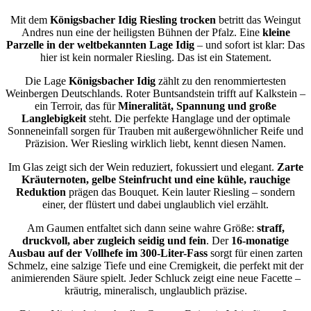
Mit dem
Königsbacher Idig Riesling trocken
betritt das Weingut
Andres nun eine der heiligsten Bühnen der Pfalz. Eine
kleine
Parzelle in der weltbekannten Lage Idig
– und sofort ist klar: Das
hier ist kein normaler Riesling. Das ist ein Statement.
Die Lage
Königsbacher Idig
zählt zu den renommiertesten
Weinbergen Deutschlands. Roter Buntsandstein trifft auf Kalkstein –
ein Terroir, das für
Mineralität, Spannung und große
Langlebigkeit
steht. Die perfekte Hanglage und der optimale
Sonneneinfall sorgen für Trauben mit außergewöhnlicher Reife und
Präzision. Wer Riesling wirklich liebt, kennt diesen Namen.
Im Glas zeigt sich der Wein reduziert, fokussiert und elegant.
Zarte
Kräuternoten, gelbe Steinfrucht und eine kühle, rauchige
Reduktion
prägen das Bouquet. Kein lauter Riesling – sondern
einer, der flüstert und dabei unglaublich viel erzählt.
Am Gaumen entfaltet sich dann seine wahre Größe:
straff,
druckvoll, aber zugleich seidig und fein
. Der
16-monatige
Ausbau auf der Vollhefe im 300-Liter-Fass
sorgt für einen zarten
Schmelz, eine salzige Tiefe und eine Cremigkeit, die perfekt mit der
animierenden Säure spielt. Jeder Schluck zeigt eine neue Facette –
kräutrig, mineralisch, unglaublich präzise.