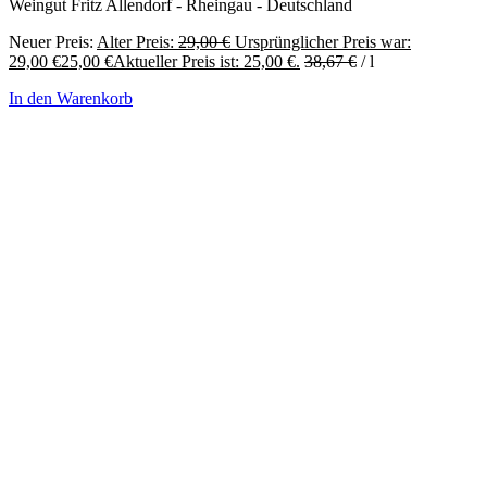
Weingut Fritz Allendorf - Rheingau - Deutschland
Neuer Preis:
Alter Preis:
29,00
€
Ursprünglicher Preis war:
29,00 €
25,00
€
Aktueller Preis ist: 25,00 €.
38,67
€
/
l
In den Warenkorb