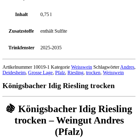
Inhalt
0,75 l
Zusatzstoffe
enthält Sulfite
Trinkfenster
2025-2035
Artikelnummer
10019-1
Kategorie
Weisswein
Schlagwörter
Andres
,
Deidesheim
,
Grosse Lage
,
Pfalz
,
Riesling
,
trocken
,
Weisswein
Königsbacher Idig Riesling trocken
🍇 Königsbacher Idig Riesling
trocken – Weingut Andres
(Pfalz)