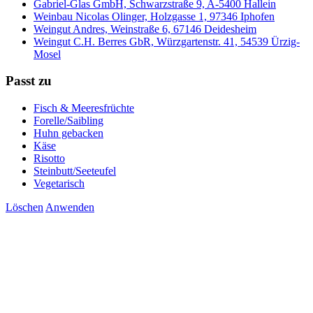
Gabriel-Glas GmbH, Schwarzstraße 9, A-5400 Hallein
Weinbau Nicolas Olinger, Holzgasse 1, 97346 Iphofen
Weingut Andres, Weinstraße 6, 67146 Deidesheim
Weingut C.H. Berres GbR, Würzgartenstr. 41, 54539 Ürzig-
Mosel
Passt zu
Fisch & Meeresfrüchte
Forelle/Saibling
Huhn gebacken
Käse
Risotto
Steinbutt/Seeteufel
Vegetarisch
Löschen
Anwenden