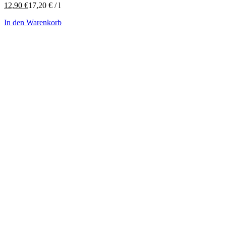
12,90
€
17,20
€
/
l
In den Warenkorb