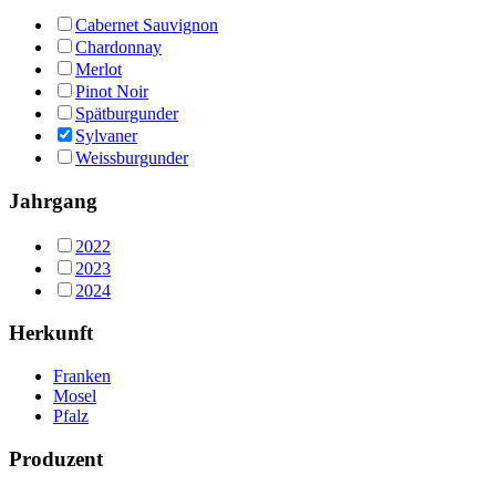
Cabernet Sauvignon
Chardonnay
Merlot
Pinot Noir
Spätburgunder
Sylvaner
Weissburgunder
Jahrgang
2022
2023
2024
Herkunft
Franken
Mosel
Pfalz
Produzent