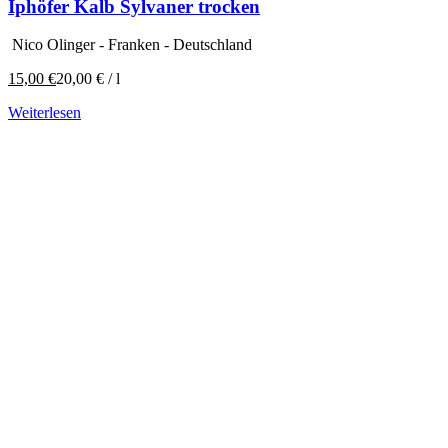
Iphöfer Kalb Sylvaner trocken
Nico Olinger - Franken - Deutschland
15,00
€
20,00
€
/
l
Weiterlesen