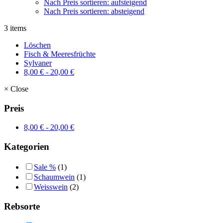
Nach Preis sortieren: aufsteigend
Nach Preis sortieren: absteigend
3 items
Löschen
Fisch & Meeresfrüchte
Sylvaner
8,00
€
-
20,00
€
×
Close
Preis
8,00
€
-
20,00
€
Kategorien
Sale %
(1)
Schaumwein
(1)
Weisswein
(2)
Rebsorte