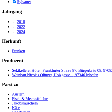
Sylvaner
Jahrgang
2018
2022
2024
Herkunft
Franken
Produzent
Sektkellerei Höfer, Frankfurter Straße 87, Bürgerbräu 08, 97
Weinbau Nicolas Olinger, Holzgasse 1, 97346 Iphofen
Passt zu
Austern
Fisch & Meeresfrüchte
Jakobsmuscheln
Käse