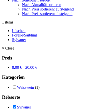
Nach Beliebtheit sortiert
Nach Aktualität sortieren
Nach Preis sortieren: aufsteigend
Nach Preis sortieren: absteigend
1 items
Löschen
Forelle/Saibling
Sylvaner
×
Close
Preis
8,00
€
-
20,00
€
Kategorien
Weisswein
(1)
Rebsorte
Sylvaner