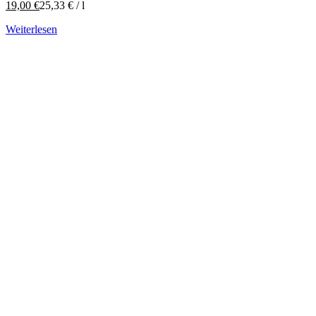
19,00
€
25,33
€
/
l
Weiterlesen