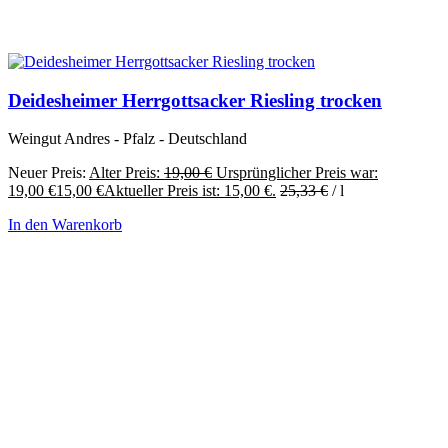
Deidesheimer Herrgottsacker Riesling trocken
Weingut Andres - Pfalz - Deutschland
Neuer Preis:
Alter Preis:
19,00
€
Ursprünglicher Preis war:
19,00 €
15,00
€
Aktueller Preis ist: 15,00 €.
25,33
€
/
l
In den Warenkorb