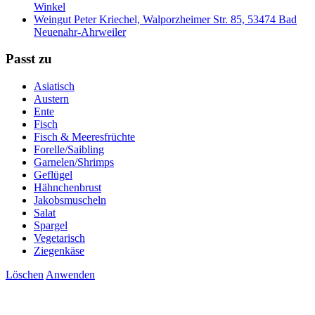
Winkel
Weingut Peter Kriechel, Walporzheimer Str. 85, 53474 Bad
Neuenahr-Ahrweiler
Passt zu
Asiatisch
Austern
Ente
Fisch
Fisch & Meeresfrüchte
Forelle/Saibling
Garnelen/Shrimps
Geflügel
Hähnchenbrust
Jakobsmuscheln
Salat
Spargel
Vegetarisch
Ziegenkäse
Löschen
Anwenden