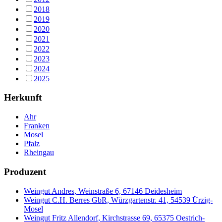
2018
2019
2020
2021
2022
2023
2024
2025
Herkunft
Ahr
Franken
Mosel
Pfalz
Rheingau
Produzent
Weingut Andres, Weinstraße 6, 67146 Deidesheim
Weingut C.H. Berres GbR, Würzgartenstr. 41, 54539 Ürzig-
Mosel
Weingut Fritz Allendorf, Kirchstrasse 69, 65375 Oestrich-