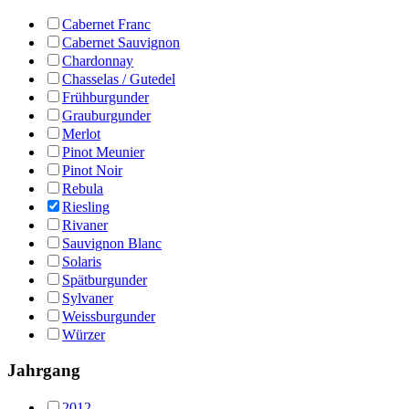
Cabernet Franc
Cabernet Sauvignon
Chardonnay
Chasselas / Gutedel
Frühburgunder
Grauburgunder
Merlot
Pinot Meunier
Pinot Noir
Rebula
Riesling
Rivaner
Sauvignon Blanc
Solaris
Spätburgunder
Sylvaner
Weissburgunder
Würzer
Jahrgang
2012