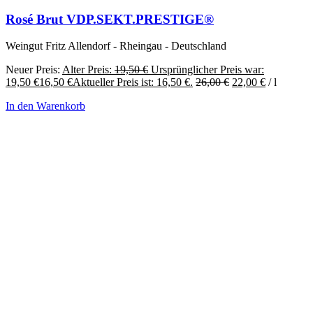
Rosé Brut VDP.SEKT.PRESTIGE®
Weingut Fritz Allendorf - Rheingau - Deutschland
Neuer Preis:
Alter Preis:
19,50
€
Ursprünglicher Preis war:
19,50 €
16,50
€
Aktueller Preis ist: 16,50 €.
26,00
€
22,00
€
/
l
In den Warenkorb