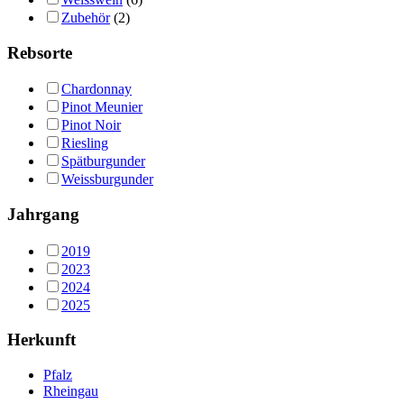
Zubehör
(2)
Rebsorte
Chardonnay
Pinot Meunier
Pinot Noir
Riesling
Spätburgunder
Weissburgunder
Jahrgang
2019
2023
2024
2025
Herkunft
Pfalz
Rheingau