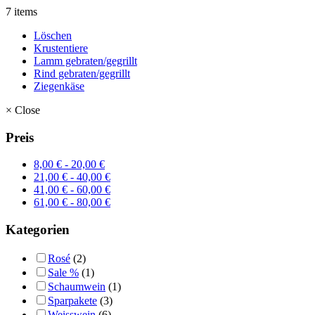
7 items
Löschen
Krustentiere
Lamm gebraten/gegrillt
Rind gebraten/gegrillt
Ziegenkäse
×
Close
Preis
8,00
€
-
20,00
€
21,00
€
-
40,00
€
41,00
€
-
60,00
€
61,00
€
-
80,00
€
Kategorien
Rosé
(2)
Sale %
(1)
Schaumwein
(1)
Sparpakete
(3)
Weisswein
(6)