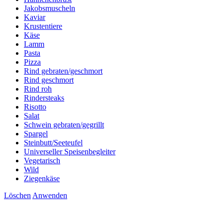
Jakobsmuscheln
Kaviar
Krustentiere
Käse
Lamm
Pasta
Pizza
Rind gebraten/geschmort
Rind geschmort
Rind roh
Rindersteaks
Risotto
Salat
Schwein gebraten/gegrillt
Spargel
Steinbutt/Seeteufel
Universeller Speisenbegleiter
Vegetarisch
Wild
Ziegenkäse
Löschen
Anwenden