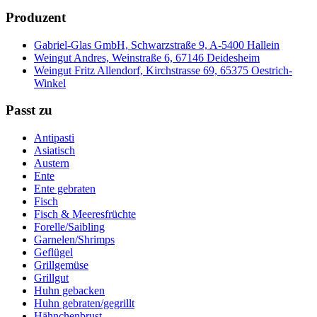
Produzent
Gabriel-Glas GmbH, Schwarzstraße 9, A-5400 Hallein
Weingut Andres, Weinstraße 6, 67146 Deidesheim
Weingut Fritz Allendorf, Kirchstrasse 69, 65375 Oestrich-
Winkel
Passt zu
Antipasti
Asiatisch
Austern
Ente
Ente gebraten
Fisch
Fisch & Meeresfrüchte
Forelle/Saibling
Garnelen/Shrimps
Geflügel
Grillgemüse
Grillgut
Huhn gebacken
Huhn gebraten/gegrillt
Hähnchenbrust