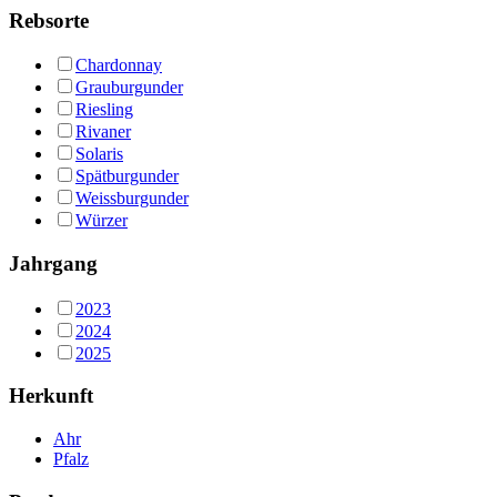
Rebsorte
Chardonnay
Grauburgunder
Riesling
Rivaner
Solaris
Spätburgunder
Weissburgunder
Würzer
Jahrgang
2023
2024
2025
Herkunft
Ahr
Pfalz