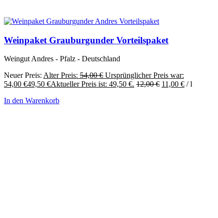
Weinpaket Grauburgunder Vorteilspaket
Weingut Andres - Pfalz - Deutschland
Neuer Preis:
Alter Preis:
54,00
€
Ursprünglicher Preis war:
54,00 €
49,50
€
Aktueller Preis ist: 49,50 €.
12,00
€
11,00
€
/
l
In den Warenkorb