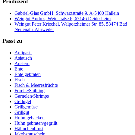
Produzent
Gabriel-Glas GmbH, Schwarzstraße 9, A-5400 Hallein
Weingut Andres, Weinstraße 6, 67146 Deidesheim
Weingut Peter Kriechel, Walporzheimer Str. 85, 53474 Bad
Neuenahr-Ahrweiler
Passt zu
Antipasti
Asiatisch
Austern
Ente
Ente gebraten
Fisch
Fisch & Meeresfrüchte
Forelle/Saibling
Garnelen/Shrimps
Geflügel
Grillgemüse
Grillgut
Huhn gebacken
Huhn gebraten/gegrillt
Hähnchenbrust
Jakobsmuscheln