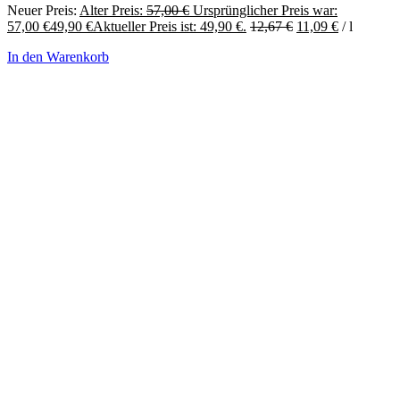
Neuer Preis:
Alter Preis:
57,00
€
Ursprünglicher Preis war:
57,00 €
49,90
€
Aktueller Preis ist: 49,90 €.
12,67
€
11,09
€
/
l
In den Warenkorb