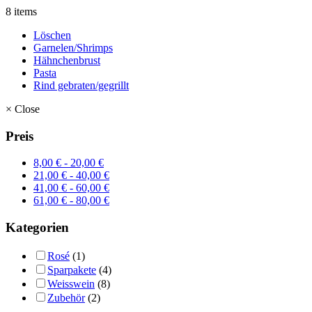
8 items
Löschen
Garnelen/Shrimps
Hähnchenbrust
Pasta
Rind gebraten/gegrillt
×
Close
Preis
8,00
€
-
20,00
€
21,00
€
-
40,00
€
41,00
€
-
60,00
€
61,00
€
-
80,00
€
Kategorien
Rosé
(1)
Sparpakete
(4)
Weisswein
(8)
Zubehör
(2)