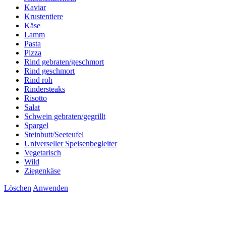
Kaviar
Krustentiere
Käse
Lamm
Pasta
Pizza
Rind gebraten/geschmort
Rind geschmort
Rind roh
Rindersteaks
Risotto
Salat
Schwein gebraten/gegrillt
Spargel
Steinbutt/Seeteufel
Universeller Speisenbegleiter
Vegetarisch
Wild
Ziegenkäse
Löschen
Anwenden