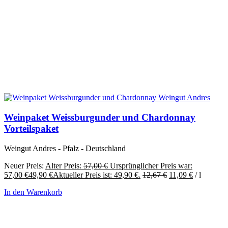
Weinpaket Weissburgunder und Chardonnay
Vorteilspaket
Weingut Andres - Pfalz - Deutschland
Neuer Preis:
Alter Preis:
57,00
€
Ursprünglicher Preis war:
57,00 €
49,90
€
Aktueller Preis ist: 49,90 €.
12,67
€
11,09
€
/
l
In den Warenkorb