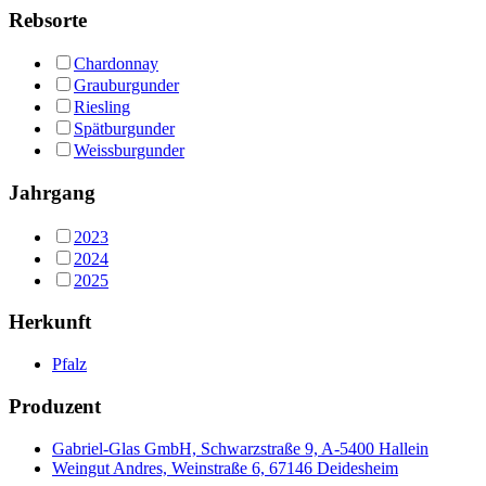
Rebsorte
Chardonnay
Grauburgunder
Riesling
Spätburgunder
Weissburgunder
Jahrgang
2023
2024
2025
Herkunft
Pfalz
Produzent
Gabriel-Glas GmbH, Schwarzstraße 9, A-5400 Hallein
Weingut Andres, Weinstraße 6, 67146 Deidesheim