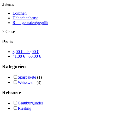
3 items
Löschen
Hähnchenbrust
Rind gebraten/gegrillt
×
Close
Preis
8,00
€
-
20,00
€
41,00
€
-
60,00
€
Kategorien
Sparpakete
(1)
Weisswein
(3)
Rebsorte
Grauburgunder
Riesling