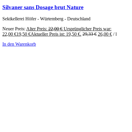
Silvaner sans Dosage brut Nature
Sektkellerei Höfer - Würtemberg - Deutschland
Neuer Preis:
Alter Preis:
22,00
€
Ursprünglicher Preis war:
22,00 €
19,50
€
Aktueller Preis ist: 19,50 €.
29,33
€
26,00
€
/
l
In den Warenkorb