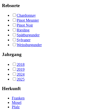
Rebsorte
Chardonnay
Pinot Meunier
Pinot Noir
Riesling
Spätburgunder
Sylvaner
Weissburgunder
Jahrgang
2018
2019
2024
2025
Herkunft
Franken
Mosel
Pfalz