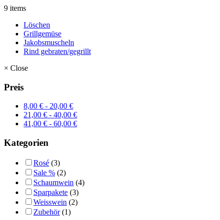
9 items
Löschen
Grillgemüse
Jakobsmuscheln
Rind gebraten/gegrillt
×
Close
Preis
8,00
€
-
20,00
€
21,00
€
-
40,00
€
41,00
€
-
60,00
€
Kategorien
Rosé
(3)
Sale %
(2)
Schaumwein
(4)
Sparpakete
(3)
Weisswein
(2)
Zubehör
(1)