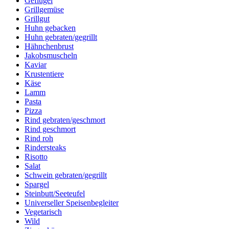
Geflügel
Grillgemüse
Grillgut
Huhn gebacken
Huhn gebraten/gegrillt
Hähnchenbrust
Jakobsmuscheln
Kaviar
Krustentiere
Käse
Lamm
Pasta
Pizza
Rind gebraten/geschmort
Rind geschmort
Rind roh
Rindersteaks
Risotto
Salat
Schwein gebraten/gegrillt
Spargel
Steinbutt/Seeteufel
Universeller Speisenbegleiter
Vegetarisch
Wild