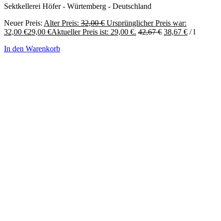
Sektkellerei Höfer - Würtemberg - Deutschland
Neuer Preis:
Alter Preis:
32,00
€
Ursprünglicher Preis war:
32,00 €
29,00
€
Aktueller Preis ist: 29,00 €.
42,67
€
38,67
€
/
l
In den Warenkorb