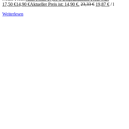
17,50 €
14,90
€
Aktueller Preis ist: 14,90 €.
23,33
€
19,87
€
/
l
Weiterlesen