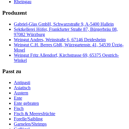
Rheingau
Produzent
Gabriel-Glas GmbH, Schwarzstraße 9, A-5400 Hallein
Sektkellerei Höfer, Frankfurter Straße 87, Bürgerbräu 08,
97082 Würzburg
Weingut Andres, Weinstraße 6, 67146 Deidesheim
Weingut C.H. Berres GbR, Würzgartenstr. 41, 54539 Ürzig-
Mosel
Weingut Fritz Allendorf, Kirchstrasse 69, 65375 Oestrich-
Winkel
Passt zu
Antipasti
Asiatisch
Austern
Ente
Ente gebraten
Fisch
Fisch & Meeresfrüchte
Forelle/Saibling
Garnelen/Shrimps