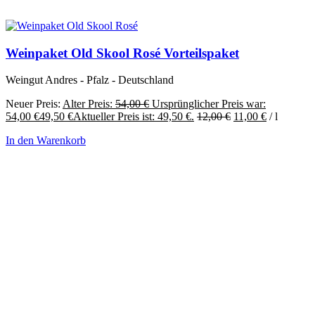
Weinpaket Old Skool Rosé Vorteilspaket
Weingut Andres - Pfalz - Deutschland
Neuer Preis:
Alter Preis:
54,00
€
Ursprünglicher Preis war:
54,00 €
49,50
€
Aktueller Preis ist: 49,50 €.
12,00
€
11,00
€
/
l
In den Warenkorb