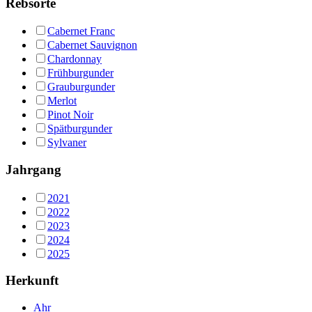
Rebsorte
Cabernet Franc
Cabernet Sauvignon
Chardonnay
Frühburgunder
Grauburgunder
Merlot
Pinot Noir
Spätburgunder
Sylvaner
Jahrgang
2021
2022
2023
2024
2025
Herkunft
Ahr