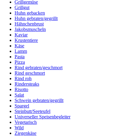
Grillgemüse
Grillgut
Huhn gebacken
Huhn gebraten/gegrillt
Hähnchenbrust
Jakobsmuscheln
Kaviar
Krustentiere
Käse
Lamm
Pasta
Pizza
Rind gebraten/geschmort
Rind geschmort
Rind roh
Rindersteaks
Risotto
Salat
Schwein gebraten/gegrillt
Spargel
Steinbutt/Seeteufel
Universeller Speisenbegleiter
Vegetarisch
Wild
Ziegenkäse