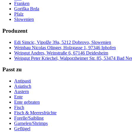
Franken
Goriška Brda
Pfalz
Slowenien
Produzent
Edi Simcic, Vipolže 39a, 5212 Dobrovo, Slowenien
Weinbau Nicolas Olinger, Holzgasse 1, 97346 Iphofen
Weingut Andres, Weinstraße 6, 67146 Deidesheim
Weingut Peter Kriechel, Walporzheimer Str. 85, 53474 Bad N
Passt zu
Antipasti
Asiatisch
Austern
Ente
Ente gebraten
Fisch
Fisch & Meeresfrüchte
Forelle/Saibling
Garnelen/Shrimps
Geflügel