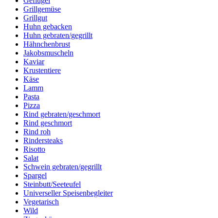
Geflügel
Grillgemüse
Grillgut
Huhn gebacken
Huhn gebraten/gegrillt
Hähnchenbrust
Jakobsmuscheln
Kaviar
Krustentiere
Käse
Lamm
Pasta
Pizza
Rind gebraten/geschmort
Rind geschmort
Rind roh
Rindersteaks
Risotto
Salat
Schwein gebraten/gegrillt
Spargel
Steinbutt/Seeteufel
Universeller Speisenbegleiter
Vegetarisch
Wild