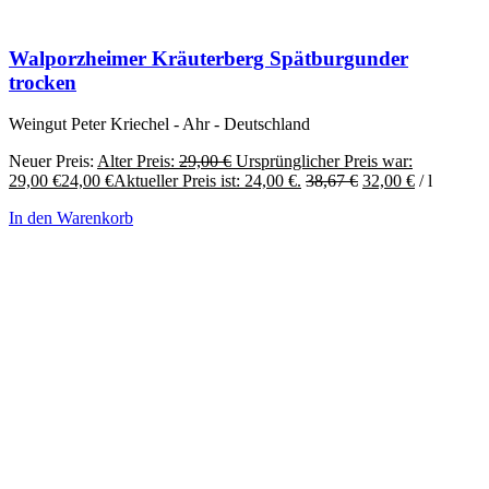
Walporzheimer Kräuterberg Spätburgunder
trocken
Weingut Peter Kriechel - Ahr - Deutschland
Neuer Preis:
Alter Preis:
29,00
€
Ursprünglicher Preis war:
29,00 €
24,00
€
Aktueller Preis ist: 24,00 €.
38,67
€
32,00
€
/
l
In den Warenkorb