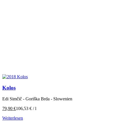
Kolos
Edi Simčič - Goriška Brda - Slowenien
79,90
€
106,53
€
/
l
Weiterlesen