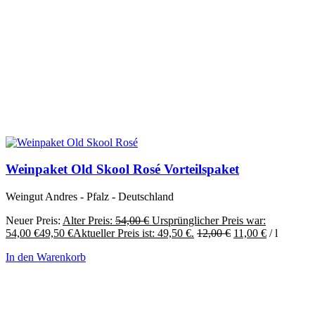
Weinpaket Old Skool Rosé Vorteilspaket
Weingut Andres - Pfalz - Deutschland
Neuer Preis:
Alter Preis:
54,00
€
Ursprünglicher Preis war:
54,00 €
49,50
€
Aktueller Preis ist: 49,50 €.
12,00
€
11,00
€
/
l
In den Warenkorb