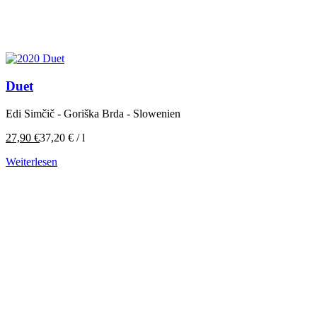
Duet
Edi Simčič - Goriška Brda - Slowenien
27,90
€
37,20
€
/
l
Weiterlesen