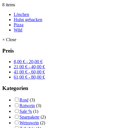
8 items
Löschen
Huhn gebacken
Pizza
Wild
×
Close
Preis
8,00
€
-
20,00
€
21,00
€
-
40,00
€
41,00
€
-
60,00
€
61,00
€
-
80,00
€
Kategorien
Rosé
(3)
Rotwein
(3)
Sale %
(1)
Sparpakete
(2)
Weisswein
(2)