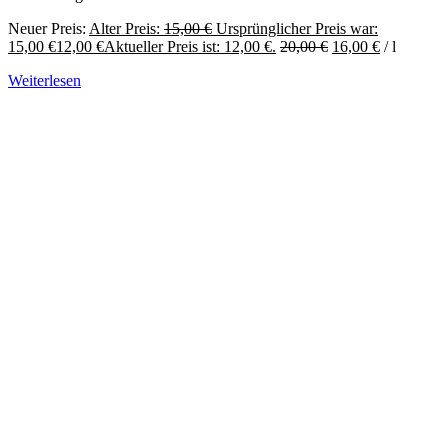
Neuer Preis:
Alter Preis:
15,00
€
Ursprünglicher Preis war:
15,00 €
12,00
€
Aktueller Preis ist: 12,00 €.
20,00
€
16,00
€
/
l
Weiterlesen