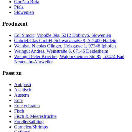
Goriška Brda
Pfalz
Slowenien
Produzent
Edi Simcic, Vipolže 39a, 5212 Dobrovo, Slowenien
Gabriel-Glas GmbH, Schwarzstraße 9, A-5400 Hallein
Weinbau Nicolas Olinger, Holzgasse 1, 97346 Iphofen
Weingut Andres, Weinstraße 6, 67146 Deidesheim
Weingut Peter Kriechel, Walporzheimer Str. 85, 53474 Bad
Neuenahr-Ahrweiler
Passt zu
Antipasti
Asiatisch
Austern
Ente
Ente gebraten
Fisch
Fisch & Meeresfrüchte
Forelle/Saibling
Garnelen/Shrimps