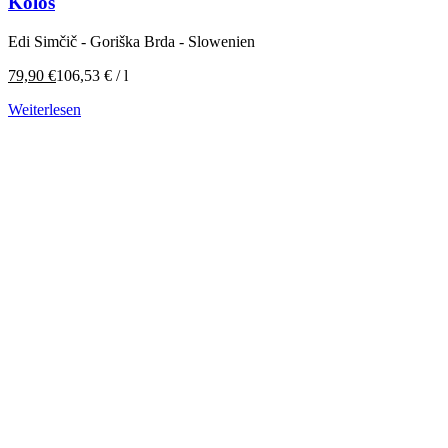
Kolos
Edi Simčič - Goriška Brda - Slowenien
79,90
€
106,53
€
/
l
Weiterlesen