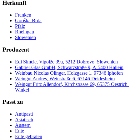
Herkunft
Franken
Goriška Brda
Pfalz
Rheingau
Slowenien
Produzent
Edi Simcic, Vipolže 39a, 5212 Dobrovo, Slowenien
Gabriel-Glas GmbH, Schwarzstraße 9, A-5400 Hallein
Weinbau Nicolas Olinger, Holzgasse 1, 97346 Iphofen
Weingut Andres, Weinstraße 6, 67146 Deidesheim
Weingut Fritz Allendorf, Kirchstrasse 69, 65375 Oestrich-
Winkel
Passt zu
Antipasti
Asiatisch
Austern
Ente
Ente gebraten