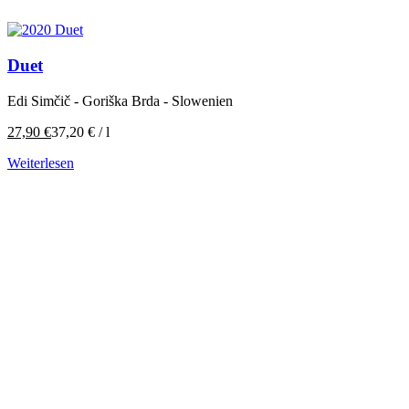
Duet
Edi Simčič - Goriška Brda - Slowenien
27,90
€
37,20
€
/
l
Weiterlesen