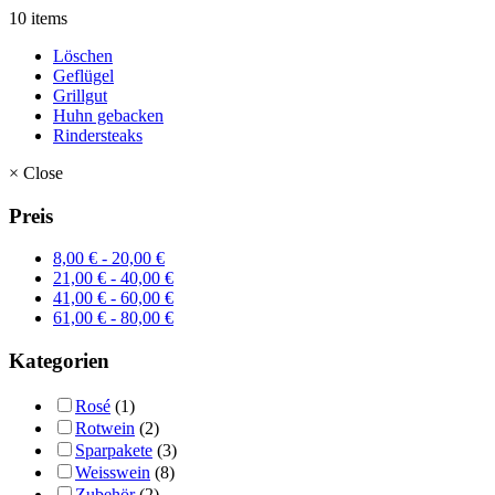
10 items
Löschen
Geflügel
Grillgut
Huhn gebacken
Rindersteaks
×
Close
Preis
8,00
€
-
20,00
€
21,00
€
-
40,00
€
41,00
€
-
60,00
€
61,00
€
-
80,00
€
Kategorien
Rosé
(1)
Rotwein
(2)
Sparpakete
(3)
Weisswein
(8)
Zubehör
(2)