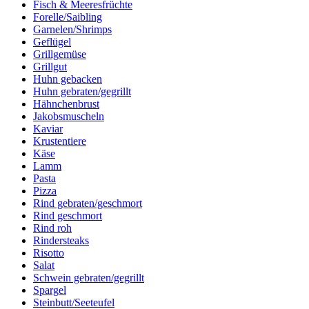
Fisch & Meeresfrüchte
Forelle/Saibling
Garnelen/Shrimps
Geflügel
Grillgemüse
Grillgut
Huhn gebacken
Huhn gebraten/gegrillt
Hähnchenbrust
Jakobsmuscheln
Kaviar
Krustentiere
Käse
Lamm
Pasta
Pizza
Rind gebraten/geschmort
Rind geschmort
Rind roh
Rindersteaks
Risotto
Salat
Schwein gebraten/gegrillt
Spargel
Steinbutt/Seeteufel