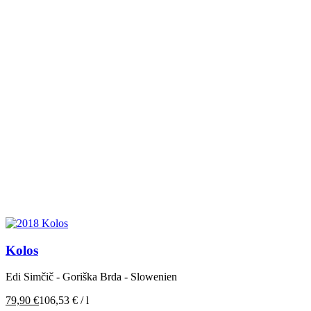
Kolos
Edi Simčič - Goriška Brda - Slowenien
79,90
€
106,53
€
/
l