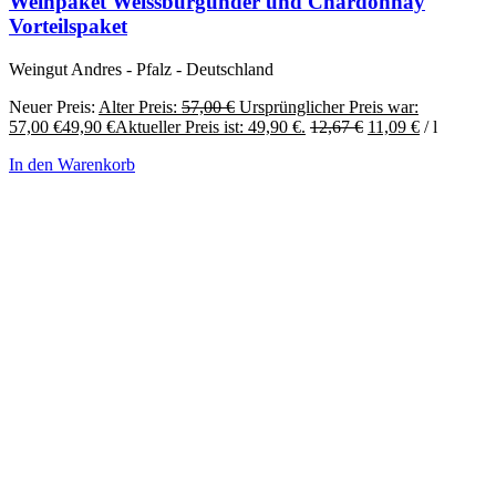
Weinpaket Weissburgunder und Chardonnay
Vorteilspaket
Weingut Andres - Pfalz - Deutschland
Neuer Preis:
Alter Preis:
57,00
€
Ursprünglicher Preis war:
57,00 €
49,90
€
Aktueller Preis ist: 49,90 €.
12,67
€
11,09
€
/
l
In den Warenkorb