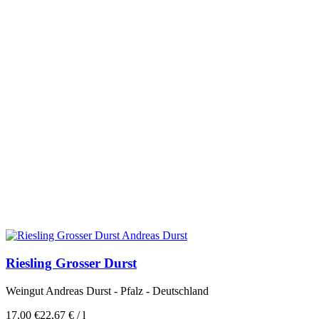
Riesling Grosser Durst
Weingut Andreas Durst - Pfalz - Deutschland
17,00
€
22,67
€
/
l