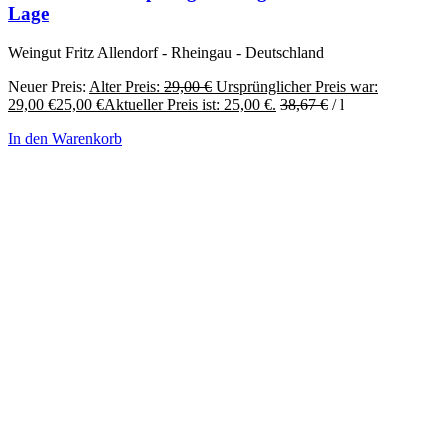
Lage
Weingut Fritz Allendorf - Rheingau - Deutschland
Neuer Preis:
Alter Preis:
29,00
€
Ursprünglicher Preis war:
29,00 €
25,00
€
Aktueller Preis ist: 25,00 €.
38,67
€
/
l
In den Warenkorb