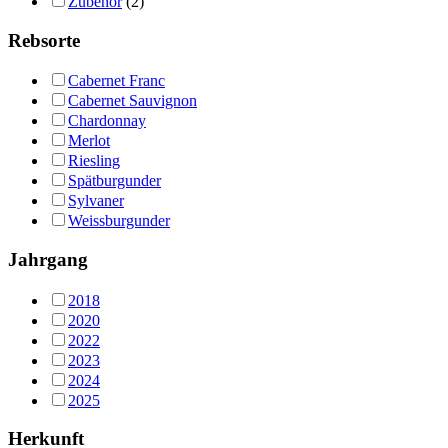
Zubehör
(2)
Rebsorte
Cabernet Franc
Cabernet Sauvignon
Chardonnay
Merlot
Riesling
Spätburgunder
Sylvaner
Weissburgunder
Jahrgang
2018
2020
2022
2023
2024
2025
Herkunft