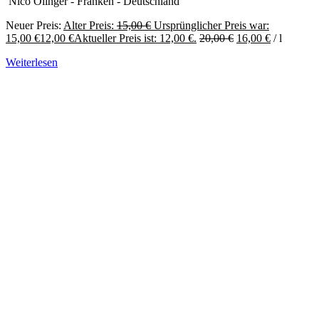
Nico Olinger - Franken - Deutschland
Neuer Preis:
Alter Preis:
15,00
€
Ursprünglicher Preis war:
15,00 €
12,00
€
Aktueller Preis ist: 12,00 €.
20,00
€
16,00
€
/
l
Weiterlesen