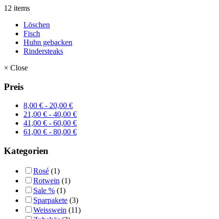
12 items
Löschen
Fisch
Huhn gebacken
Rindersteaks
×
Close
Preis
8,00
€
-
20,00
€
21,00
€
-
40,00
€
41,00
€
-
60,00
€
61,00
€
-
80,00
€
Kategorien
Rosé
(1)
Rotwein
(1)
Sale %
(1)
Sparpakete
(3)
Weisswein
(11)