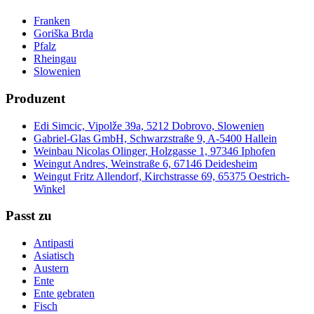
Franken
Goriška Brda
Pfalz
Rheingau
Slowenien
Produzent
Edi Simcic, Vipolže 39a, 5212 Dobrovo, Slowenien
Gabriel-Glas GmbH, Schwarzstraße 9, A-5400 Hallein
Weinbau Nicolas Olinger, Holzgasse 1, 97346 Iphofen
Weingut Andres, Weinstraße 6, 67146 Deidesheim
Weingut Fritz Allendorf, Kirchstrasse 69, 65375 Oestrich-
Winkel
Passt zu
Antipasti
Asiatisch
Austern
Ente
Ente gebraten
Fisch