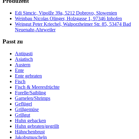
Produzent
Edi Simcic, Vipolže 39a, 5212 Dobrovo, Slowenien
Weinbau Nicolas Olinger, Holzgasse 1, 97346 Iphofen
Weingut Peter Kriechel, Walporzheimer Str. 85, 53474 Bad
Neuenahr-Ahrweiler
Passt zu
Antipasti
Asiatisch
Austern
Ente
Ente gebraten
Fisch
Fisch & Meeresfrüchte
Forelle/Saibling
Garnelen/Shrimps
Geflügel
Grillgemüse
Grillgut
Huhn gebacken
Huhn gebraten/gegrillt
Hähnchenbrust
Jakobsmuscheln