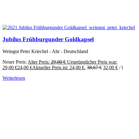
Jubilus Frühburgunder Goldkapsel
Weingut Peter Kriechel - Ahr - Deutschland
Neuer Preis:
Alter Preis:
29,00
€
Ursprünglicher Preis war:
29,00 €
24,00
€
Aktueller Preis ist: 24,00 €.
38,67
€
32,00
€
/
l
Weiterlesen