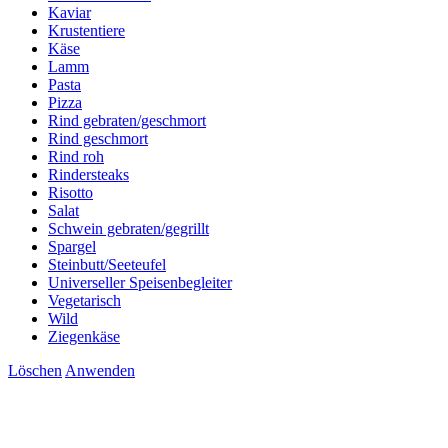
Kaviar
Krustentiere
Käse
Lamm
Pasta
Pizza
Rind gebraten/geschmort
Rind geschmort
Rind roh
Rindersteaks
Risotto
Salat
Schwein gebraten/gegrillt
Spargel
Steinbutt/Seeteufel
Universeller Speisenbegleiter
Vegetarisch
Wild
Ziegenkäse
Löschen
Anwenden