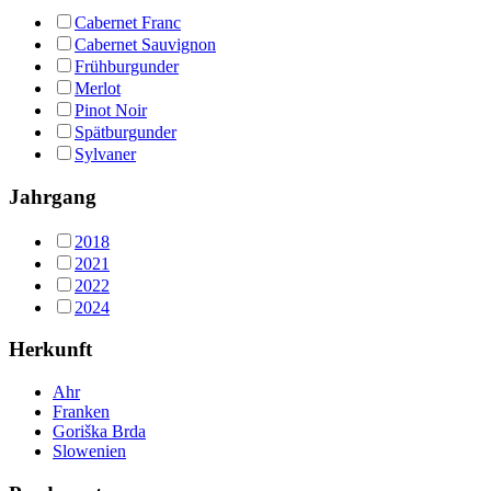
Cabernet Franc
Cabernet Sauvignon
Frühburgunder
Merlot
Pinot Noir
Spätburgunder
Sylvaner
Jahrgang
2018
2021
2022
2024
Herkunft
Ahr
Franken
Goriška Brda
Slowenien