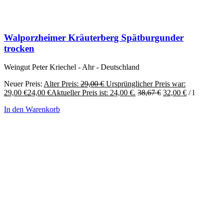
Walporzheimer Kräuterberg Spätburgunder
trocken
Weingut Peter Kriechel - Ahr - Deutschland
Neuer Preis:
Alter Preis:
29,00
€
Ursprünglicher Preis war:
29,00 €
24,00
€
Aktueller Preis ist: 24,00 €.
38,67
€
32,00
€
/
l
In den Warenkorb