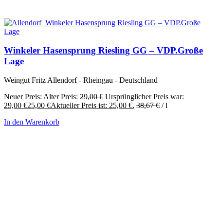
Winkeler Hasensprung Riesling GG – VDP.Große
Lage
Weingut Fritz Allendorf - Rheingau - Deutschland
Neuer Preis:
Alter Preis:
29,00
€
Ursprünglicher Preis war:
29,00 €
25,00
€
Aktueller Preis ist: 25,00 €.
38,67
€
/
l
In den Warenkorb