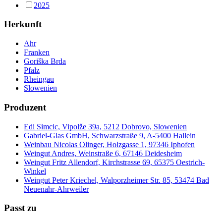
2025
Herkunft
Ahr
Franken
Goriška Brda
Pfalz
Rheingau
Slowenien
Produzent
Edi Simcic, Vipolže 39a, 5212 Dobrovo, Slowenien
Gabriel-Glas GmbH, Schwarzstraße 9, A-5400 Hallein
Weinbau Nicolas Olinger, Holzgasse 1, 97346 Iphofen
Weingut Andres, Weinstraße 6, 67146 Deidesheim
Weingut Fritz Allendorf, Kirchstrasse 69, 65375 Oestrich-
Winkel
Weingut Peter Kriechel, Walporzheimer Str. 85, 53474 Bad
Neuenahr-Ahrweiler
Passt zu