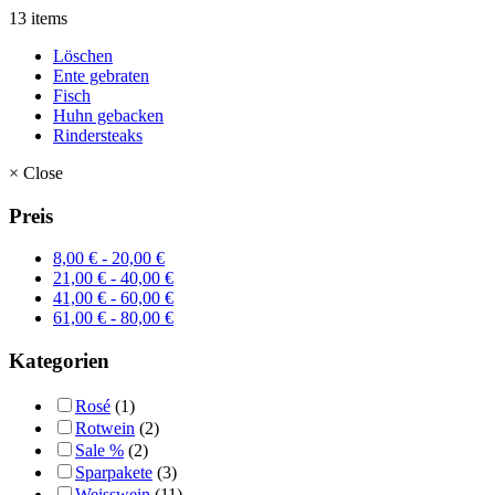
13 items
Löschen
Ente gebraten
Fisch
Huhn gebacken
Rindersteaks
×
Close
Preis
8,00
€
-
20,00
€
21,00
€
-
40,00
€
41,00
€
-
60,00
€
61,00
€
-
80,00
€
Kategorien
Rosé
(1)
Rotwein
(2)
Sale %
(2)
Sparpakete
(3)
Weisswein
(11)