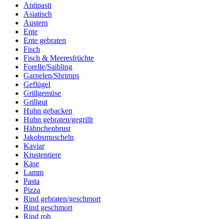
Antipasti
Asiatisch
Austern
Ente
Ente gebraten
Fisch
Fisch & Meeresfrüchte
Forelle/Saibling
Garnelen/Shrimps
Geflügel
Grillgemüse
Grillgut
Huhn gebacken
Huhn gebraten/gegrillt
Hähnchenbrust
Jakobsmuscheln
Kaviar
Krustentiere
Käse
Lamm
Pasta
Pizza
Rind gebraten/geschmort
Rind geschmort
Rind roh