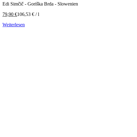
Edi Simčič - Goriška Brda - Slowenien
79,90
€
106,53
€
/
l
Weiterlesen