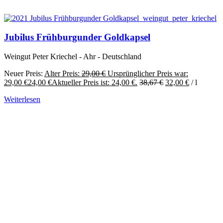
Jubilus Frühburgunder Goldkapsel
Weingut Peter Kriechel - Ahr - Deutschland
Neuer Preis:
Alter Preis:
29,00
€
Ursprünglicher Preis war:
29,00 €
24,00
€
Aktueller Preis ist: 24,00 €.
38,67
€
32,00
€
/
l
Weiterlesen