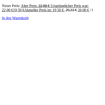
Neuer Preis:
Alter Preis:
22,00
€
Ursprünglicher Preis war:
22,00 €
19,50
€
Aktueller Preis ist: 19,50 €.
29,33
€
26,00
€
/
l
In den Warenkorb