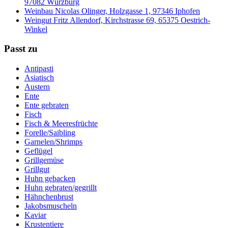
97082 Würzburg
Weinbau Nicolas Olinger, Holzgasse 1, 97346 Iphofen
Weingut Fritz Allendorf, Kirchstrasse 69, 65375 Oestrich-
Winkel
Passt zu
Antipasti
Asiatisch
Austern
Ente
Ente gebraten
Fisch
Fisch & Meeresfrüchte
Forelle/Saibling
Garnelen/Shrimps
Geflügel
Grillgemüse
Grillgut
Huhn gebacken
Huhn gebraten/gegrillt
Hähnchenbrust
Jakobsmuscheln
Kaviar
Krustentiere