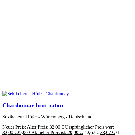
Chardonnay brut nature
Sektkellerei Höfer - Würtemberg - Deutschland
Neuer Preis:
Alter Preis:
32,00
€
Ursprünglicher Preis war:
32,00 €
29,00
€
Aktueller Preis ist: 29,00 €.
42,67
€
38,67
€
/
l