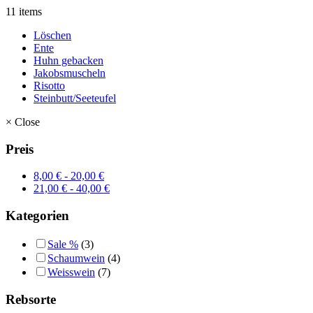
11 items
Löschen
Ente
Huhn gebacken
Jakobsmuscheln
Risotto
Steinbutt/Seeteufel
×
Close
Preis
8,00
€
-
20,00
€
21,00
€
-
40,00
€
Kategorien
Sale %
(3)
Schaumwein
(4)
Weisswein
(7)
Rebsorte