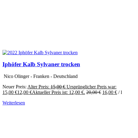
Iphöfer Kalb Sylvaner trocken
Nico Olinger - Franken - Deutschland
Neuer Preis:
Alter Preis:
15,00
€
Ursprünglicher Preis war:
15,00 €
12,00
€
Aktueller Preis ist: 12,00 €.
20,00
€
16,00
€
/
l
Weiterlesen