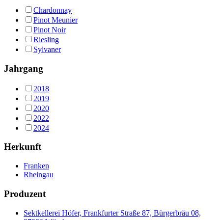
Chardonnay
Pinot Meunier
Pinot Noir
Riesling
Sylvaner
Jahrgang
2018
2019
2020
2022
2024
Herkunft
Franken
Rheingau
Produzent
Sektkellerei Höfer, Frankfurter Straße 87, Bürgerbräu 08,