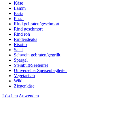
Käse
Lamm
Pasta
Pizza
Rind gebraten/geschmort
Rind geschmort
Rind roh
Rindersteaks
Risotto
Salat
Schwein gebraten/gegrillt
Spargel
Steinbutt/Seeteufel
Universeller Speisenbegleiter
Vegetarisch
Wild
Ziegenkäse
Löschen
Anwenden