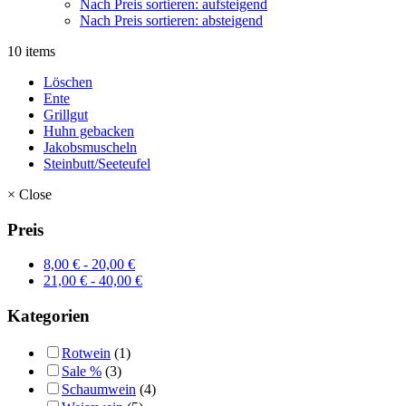
Nach Preis sortieren: aufsteigend
Nach Preis sortieren: absteigend
10 items
Löschen
Ente
Grillgut
Huhn gebacken
Jakobsmuscheln
Steinbutt/Seeteufel
×
Close
Preis
8,00
€
-
20,00
€
21,00
€
-
40,00
€
Kategorien
Rotwein
(1)
Sale %
(3)
Schaumwein
(4)