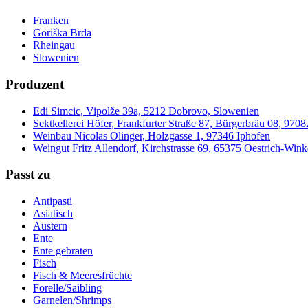
Franken
Goriška Brda
Rheingau
Slowenien
Produzent
Edi Simcic, Vipolže 39a, 5212 Dobrovo, Slowenien
Sektkellerei Höfer, Frankfurter Straße 87, Bürgerbräu 08, 97
Weinbau Nicolas Olinger, Holzgasse 1, 97346 Iphofen
Weingut Fritz Allendorf, Kirchstrasse 69, 65375 Oestrich-Wink
Passt zu
Antipasti
Asiatisch
Austern
Ente
Ente gebraten
Fisch
Fisch & Meeresfrüchte
Forelle/Saibling
Garnelen/Shrimps