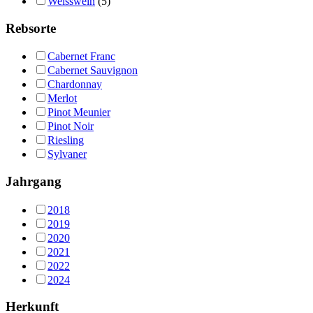
Weisswein
(5)
Rebsorte
Cabernet Franc
Cabernet Sauvignon
Chardonnay
Merlot
Pinot Meunier
Pinot Noir
Riesling
Sylvaner
Jahrgang
2018
2019
2020
2021
2022
2024
Herkunft