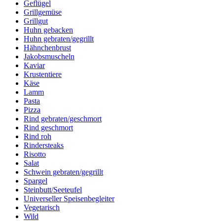
Geflügel
Grillgemüse
Grillgut
Huhn gebacken
Huhn gebraten/gegrillt
Hähnchenbrust
Jakobsmuscheln
Kaviar
Krustentiere
Käse
Lamm
Pasta
Pizza
Rind gebraten/geschmort
Rind geschmort
Rind roh
Rindersteaks
Risotto
Salat
Schwein gebraten/gegrillt
Spargel
Steinbutt/Seeteufel
Universeller Speisenbegleiter
Vegetarisch
Wild