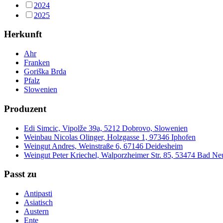
2024
2025
Herkunft
Ahr
Franken
Goriška Brda
Pfalz
Slowenien
Produzent
Edi Simcic, Vipolže 39a, 5212 Dobrovo, Slowenien
Weinbau Nicolas Olinger, Holzgasse 1, 97346 Iphofen
Weingut Andres, Weinstraße 6, 67146 Deidesheim
Weingut Peter Kriechel, Walporzheimer Str. 85, 53474 Bad N
Passt zu
Antipasti
Asiatisch
Austern
Ente