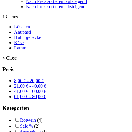
Nach Preis sortieren: aufsteigend
Nach Preis sortieren: absteigend
13 items
Löschen
Antipasti
Huhn gebacken
Käse
Lamm
×
Close
Preis
8,00
€
-
20,00
€
21,00
€
-
40,00
€
41,00
€
-
60,00
€
61,00
€
-
80,00
€
Kategorien
Rotwein
(4)
Sale %
(2)
Sparpakete
(1)