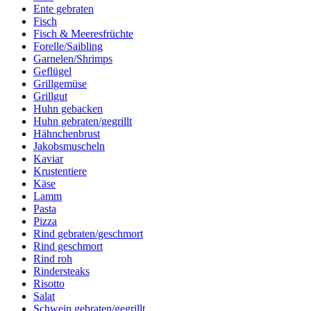
Ente gebraten
Fisch
Fisch & Meeresfrüchte
Forelle/Saibling
Garnelen/Shrimps
Geflügel
Grillgemüse
Grillgut
Huhn gebacken
Huhn gebraten/gegrillt
Hähnchenbrust
Jakobsmuscheln
Kaviar
Krustentiere
Käse
Lamm
Pasta
Pizza
Rind gebraten/geschmort
Rind geschmort
Rind roh
Rindersteaks
Risotto
Salat
Schwein gebraten/gegrillt