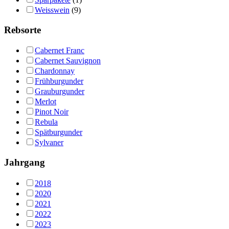
Weisswein
(9)
Rebsorte
Cabernet Franc
Cabernet Sauvignon
Chardonnay
Frühburgunder
Grauburgunder
Merlot
Pinot Noir
Rebula
Spätburgunder
Sylvaner
Jahrgang
2018
2020
2021
2022
2023