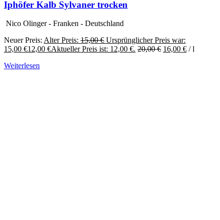
Iphöfer Kalb Sylvaner trocken
Nico Olinger - Franken - Deutschland
Neuer Preis:
Alter Preis:
15,00
€
Ursprünglicher Preis war:
15,00 €
12,00
€
Aktueller Preis ist: 12,00 €.
20,00
€
16,00
€
/
l
Weiterlesen