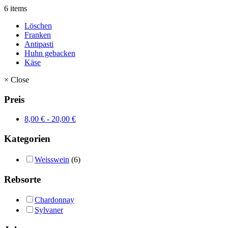
6 items
Löschen
Franken
Antipasti
Huhn gebacken
Käse
×
Close
Preis
8,00
€
-
20,00
€
Kategorien
Weisswein
(6)
Rebsorte
Chardonnay
Sylvaner