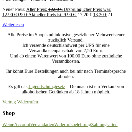
Neuer Preis:
Alter Preis:
12,90
€
Ursprünglicher Preis war:
12,90 €
9,90
€
Aktueller Preis ist: 9,90 €.
17,20
€
13,20
€
/
l
Weiterlesen
Alle Preise im Shop sind inklusive gesetzlicher Mehrwertsteuer
zuzüglich Versand.
Ich versende deutschlandweit per UPS für eine
Versandkostenpauschale von 7,50 Euro.
Und ab einem Warenwert von 100,00 Euro ohne zuzügliche
Versandkosten.
Ihr könnt Eure Bestellungen auch bei mir nach Terminabsprache
abholen.
Es gilt das
Jugendschutzgesetz
– Demnach ist ein Verkauf von
alkoholischen Getränken ab 18 Jahren möglich.
Vertrag Widerrufen
Shop
Weine
Account
Versandarten
Widerrufsbelehrung
Zahlungsarten