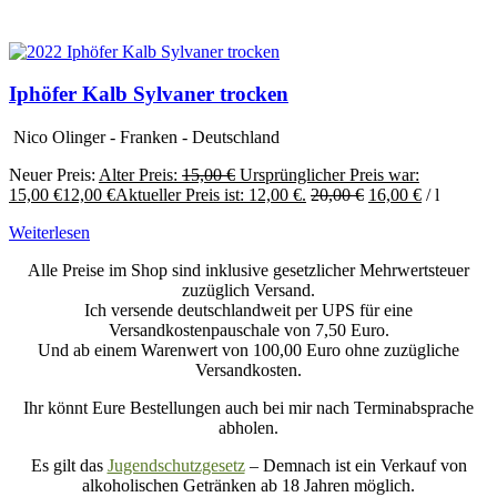
Iphöfer Kalb Sylvaner trocken
Nico Olinger - Franken - Deutschland
Neuer Preis:
Alter Preis:
15,00
€
Ursprünglicher Preis war:
15,00 €
12,00
€
Aktueller Preis ist: 12,00 €.
20,00
€
16,00
€
/
l
Weiterlesen
Alle Preise im Shop sind inklusive gesetzlicher Mehrwertsteuer
zuzüglich Versand.
Ich versende deutschlandweit per UPS für eine
Versandkostenpauschale von 7,50 Euro.
Und ab einem Warenwert von 100,00 Euro ohne zuzügliche
Versandkosten.
Ihr könnt Eure Bestellungen auch bei mir nach Terminabsprache
abholen.
Es gilt das
Jugendschutzgesetz
– Demnach ist ein Verkauf von
alkoholischen Getränken ab 18 Jahren möglich.