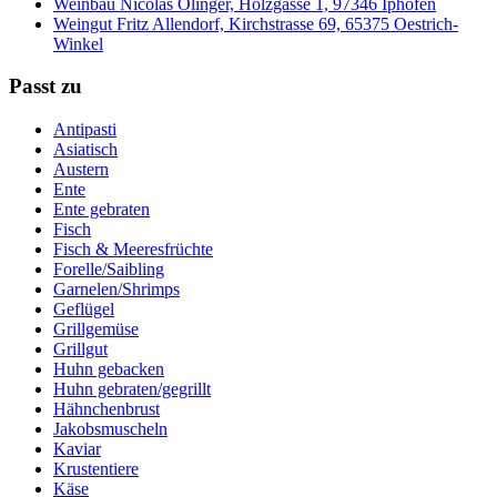
Weinbau Nicolas Olinger, Holzgasse 1, 97346 Iphofen
Weingut Fritz Allendorf, Kirchstrasse 69, 65375 Oestrich-
Winkel
Passt zu
Antipasti
Asiatisch
Austern
Ente
Ente gebraten
Fisch
Fisch & Meeresfrüchte
Forelle/Saibling
Garnelen/Shrimps
Geflügel
Grillgemüse
Grillgut
Huhn gebacken
Huhn gebraten/gegrillt
Hähnchenbrust
Jakobsmuscheln
Kaviar
Krustentiere
Käse