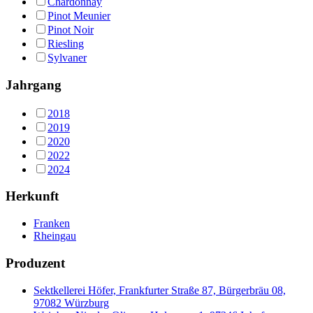
Chardonnay
Pinot Meunier
Pinot Noir
Riesling
Sylvaner
Jahrgang
2018
2019
2020
2022
2024
Herkunft
Franken
Rheingau
Produzent
Sektkellerei Höfer, Frankfurter Straße 87, Bürgerbräu 08,
97082 Würzburg