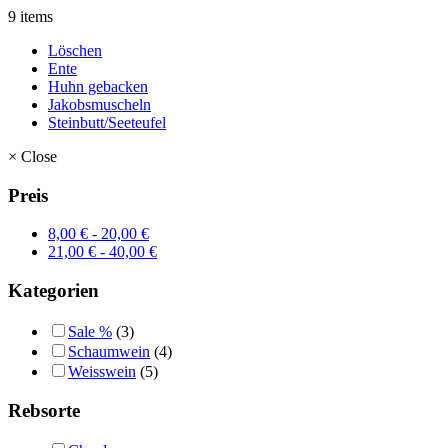
9 items
Löschen
Ente
Huhn gebacken
Jakobsmuscheln
Steinbutt/Seeteufel
×
Close
Preis
8,00
€
-
20,00
€
21,00
€
-
40,00
€
Kategorien
Sale %
(3)
Schaumwein
(4)
Weisswein
(5)
Rebsorte