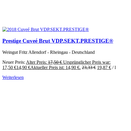
Prestige Cuveé Brut VDP.SEKT.PRESTIGE®
Weingut Fritz Allendorf - Rheingau - Deutschland
Neuer Preis:
Alter Preis:
17,50
€
Ursprünglicher Preis war:
17,50 €
14,90
€
Aktueller Preis ist: 14,90 €.
23,33
€
19,87
€
/
l
Weiterlesen