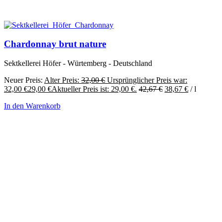
Chardonnay brut nature
Sektkellerei Höfer - Würtemberg - Deutschland
Neuer Preis:
Alter Preis:
32,00
€
Ursprünglicher Preis war:
32,00 €
29,00
€
Aktueller Preis ist: 29,00 €.
42,67
€
38,67
€
/
l
In den Warenkorb