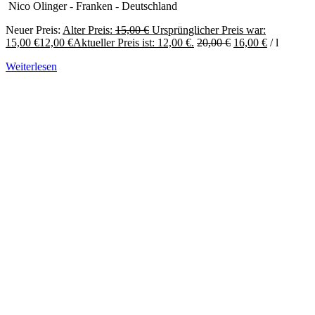
Nico Olinger - Franken - Deutschland
Neuer Preis:
Alter Preis:
15,00
€
Ursprünglicher Preis war:
15,00 €
12,00
€
Aktueller Preis ist: 12,00 €.
20,00
€
16,00
€
/
l
Weiterlesen