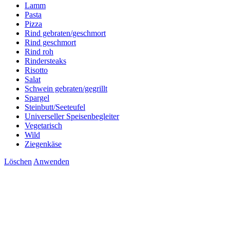
Lamm
Pasta
Pizza
Rind gebraten/geschmort
Rind geschmort
Rind roh
Rindersteaks
Risotto
Salat
Schwein gebraten/gegrillt
Spargel
Steinbutt/Seeteufel
Universeller Speisenbegleiter
Vegetarisch
Wild
Ziegenkäse
Löschen
Anwenden