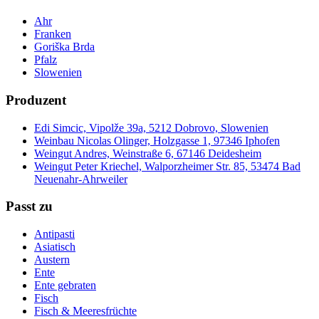
Ahr
Franken
Goriška Brda
Pfalz
Slowenien
Produzent
Edi Simcic, Vipolže 39a, 5212 Dobrovo, Slowenien
Weinbau Nicolas Olinger, Holzgasse 1, 97346 Iphofen
Weingut Andres, Weinstraße 6, 67146 Deidesheim
Weingut Peter Kriechel, Walporzheimer Str. 85, 53474 Bad
Neuenahr-Ahrweiler
Passt zu
Antipasti
Asiatisch
Austern
Ente
Ente gebraten
Fisch
Fisch & Meeresfrüchte