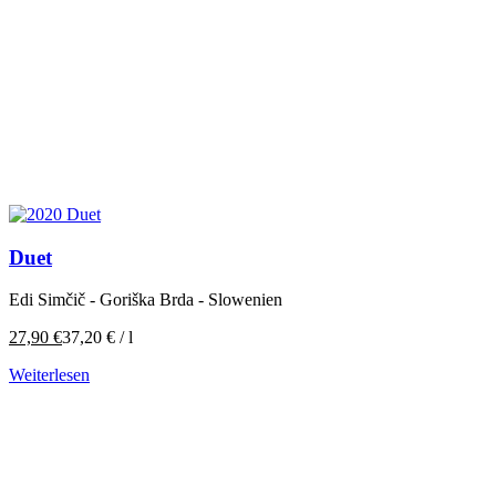
Duet
Edi Simčič - Goriška Brda - Slowenien
27,90
€
37,20
€
/
l
Weiterlesen