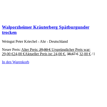
Walporzheimer Kräuterberg Spätburgunder
trocken
Weingut Peter Kriechel - Ahr - Deutschland
Neuer Preis:
Alter Preis:
29,00
€
Ursprünglicher Preis war:
29,00 €
24,00
€
Aktueller Preis ist: 24,00 €.
38,67
€
32,00
€
/
l
In den Warenkorb