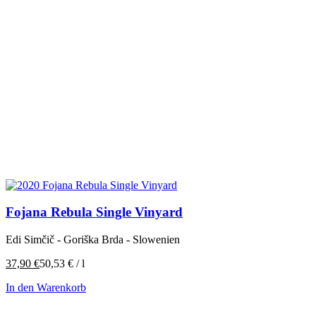
Fojana Rebula Single Vinyard
Edi Simčič - Goriška Brda - Slowenien
37,90
€
50,53
€
/
l
In den Warenkorb