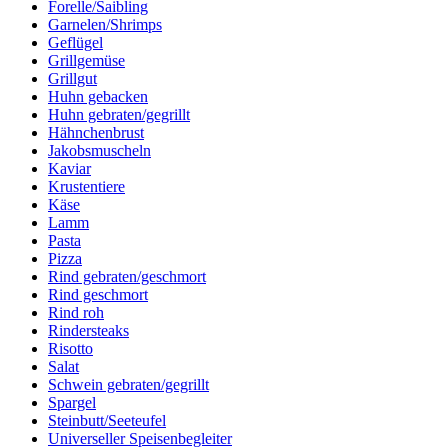
Forelle/Saibling
Garnelen/Shrimps
Geflügel
Grillgemüse
Grillgut
Huhn gebacken
Huhn gebraten/gegrillt
Hähnchenbrust
Jakobsmuscheln
Kaviar
Krustentiere
Käse
Lamm
Pasta
Pizza
Rind gebraten/geschmort
Rind geschmort
Rind roh
Rindersteaks
Risotto
Salat
Schwein gebraten/gegrillt
Spargel
Steinbutt/Seeteufel
Universeller Speisenbegleiter