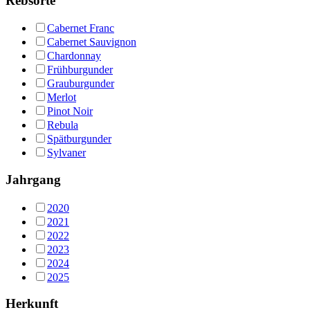
Rebsorte
Cabernet Franc
Cabernet Sauvignon
Chardonnay
Frühburgunder
Grauburgunder
Merlot
Pinot Noir
Rebula
Spätburgunder
Sylvaner
Jahrgang
2020
2021
2022
2023
2024
2025
Herkunft