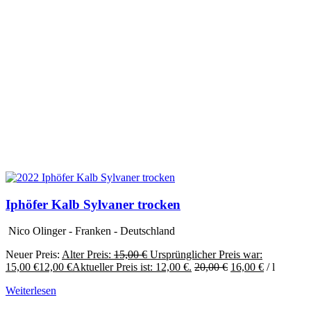
Iphöfer Kalb Sylvaner trocken
Nico Olinger - Franken - Deutschland
Neuer Preis:
Alter Preis:
15,00
€
Ursprünglicher Preis war:
15,00 €
12,00
€
Aktueller Preis ist: 12,00 €.
20,00
€
16,00
€
/
l
Weiterlesen