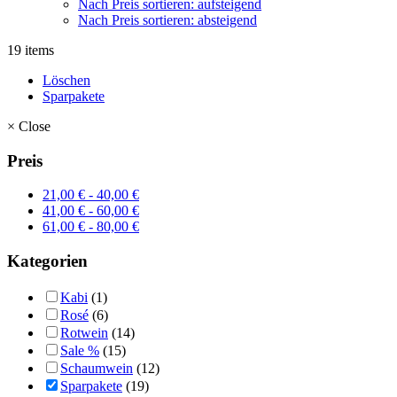
Nach Preis sortieren: aufsteigend
Nach Preis sortieren: absteigend
19 items
Löschen
Sparpakete
×
Close
Preis
21,00
€
-
40,00
€
41,00
€
-
60,00
€
61,00
€
-
80,00
€
Kategorien
Kabi
(1)
Rosé
(6)
Rotwein
(14)
Sale %
(15)
Schaumwein
(12)
Sparpakete
(19)