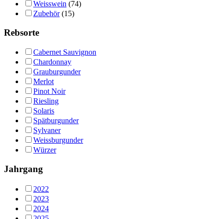
Weisswein
(74)
Zubehör
(15)
Rebsorte
Cabernet Sauvignon
Chardonnay
Grauburgunder
Merlot
Pinot Noir
Riesling
Solaris
Spätburgunder
Sylvaner
Weissburgunder
Würzer
Jahrgang
2022
2023
2024
2025