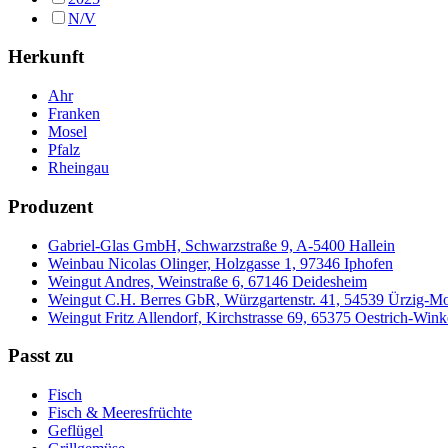
N/V
Herkunft
Ahr
Franken
Mosel
Pfalz
Rheingau
Produzent
Gabriel-Glas GmbH, Schwarzstraße 9, A-5400 Hallein
Weinbau Nicolas Olinger, Holzgasse 1, 97346 Iphofen
Weingut Andres, Weinstraße 6, 67146 Deidesheim
Weingut C.H. Berres GbR, Würzgartenstr. 41, 54539 Ürzig-Mo
Weingut Fritz Allendorf, Kirchstrasse 69, 65375 Oestrich-Wink
Passt zu
Fisch
Fisch & Meeresfrüchte
Geflügel