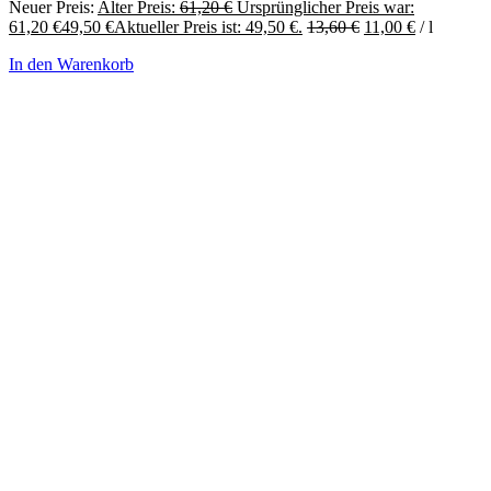
Neuer Preis:
Alter Preis:
61,20
€
Ursprünglicher Preis war:
61,20 €
49,50
€
Aktueller Preis ist: 49,50 €.
13,60
€
11,00
€
/
l
In den Warenkorb