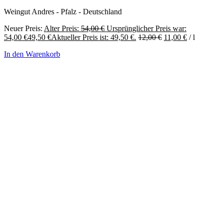
Weingut Andres - Pfalz - Deutschland
Neuer Preis:
Alter Preis:
54,00
€
Ursprünglicher Preis war:
54,00 €
49,50
€
Aktueller Preis ist: 49,50 €.
12,00
€
11,00
€
/
l
In den Warenkorb