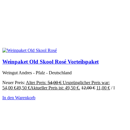
Weinpaket Old Skool Rosé Vorteilspaket
Weingut Andres - Pfalz - Deutschland
Neuer Preis:
Alter Preis:
54,00
€
Ursprünglicher Preis war:
54,00 €
49,50
€
Aktueller Preis ist: 49,50 €.
12,00
€
11,00
€
/
l
In den Warenkorb