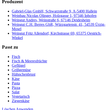
Produzent
Gabriel-Glas GmbH, Schwarzstraße 9, A-5400 Hallein
Weinbau Nicolas Olinger, Holzgasse 1, 97346 Iphofen
Weingut Andres, Weinstraße 6, 67146 Deidesheim
Weingut C.H. Berres GbR, Würzgartenstr. 41, 54539 Ürzig-
Mosel
Weingut Fritz Allendorf, Kirchstrasse 69, 65375 Oestrich-
Winkel
Passt zu
Fisch
Fisch & Meeresfrüchte
Geflügel
Grillgemüse
Hähnchenbrust
Käse
Pasta
Pizza
Salat
Vegetarisch
Ziegenkäse
Löschen
Anwenden