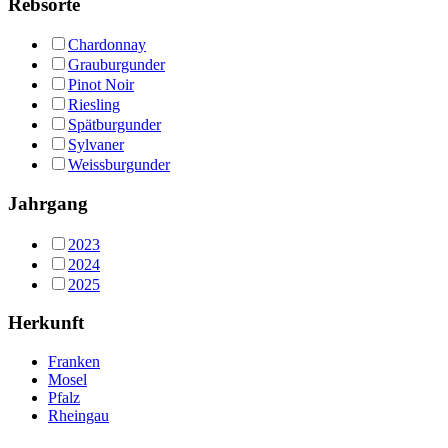
Rebsorte
Chardonnay
Grauburgunder
Pinot Noir
Riesling
Spätburgunder
Sylvaner
Weissburgunder
Jahrgang
2023
2024
2025
Herkunft
Franken
Mosel
Pfalz
Rheingau