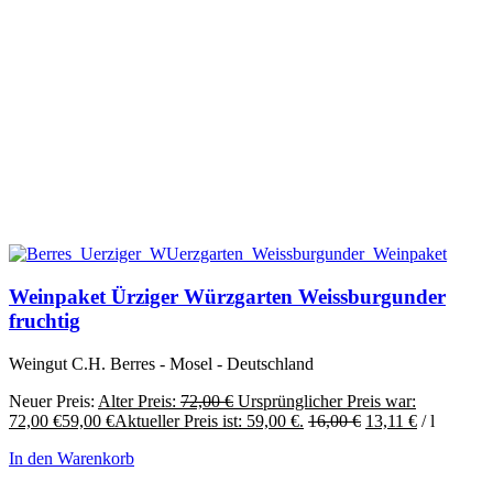
Weinpaket Ürziger Würzgarten Weissburgunder
fruchtig
Weingut C.H. Berres - Mosel - Deutschland
Neuer Preis:
Alter Preis:
72,00
€
Ursprünglicher Preis war:
72,00 €
59,00
€
Aktueller Preis ist: 59,00 €.
16,00
€
13,11
€
/
l
In den Warenkorb