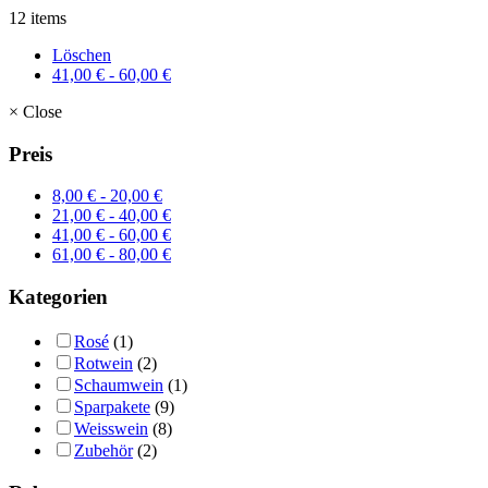
12 items
Löschen
41,00
€
-
60,00
€
×
Close
Preis
8,00
€
-
20,00
€
21,00
€
-
40,00
€
41,00
€
-
60,00
€
61,00
€
-
80,00
€
Kategorien
Rosé
(1)
Rotwein
(2)
Schaumwein
(1)
Sparpakete
(9)
Weisswein
(8)
Zubehör
(2)