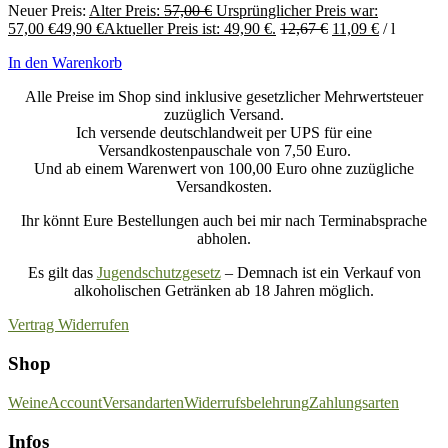
Neuer Preis:
Alter Preis:
57,00
€
Ursprünglicher Preis war:
57,00 €
49,90
€
Aktueller Preis ist: 49,90 €.
12,67
€
11,09
€
/
l
In den Warenkorb
Alle Preise im Shop sind inklusive gesetzlicher Mehrwertsteuer
zuzüglich Versand.
Ich versende deutschlandweit per UPS für eine
Versandkostenpauschale von 7,50 Euro.
Und ab einem Warenwert von 100,00 Euro ohne zuzügliche
Versandkosten.
Ihr könnt Eure Bestellungen auch bei mir nach Terminabsprache
abholen.
Es gilt das
Jugendschutzgesetz
– Demnach ist ein Verkauf von
alkoholischen Getränken ab 18 Jahren möglich.
Vertrag Widerrufen
Shop
Weine
Account
Versandarten
Widerrufsbelehrung
Zahlungsarten
Infos