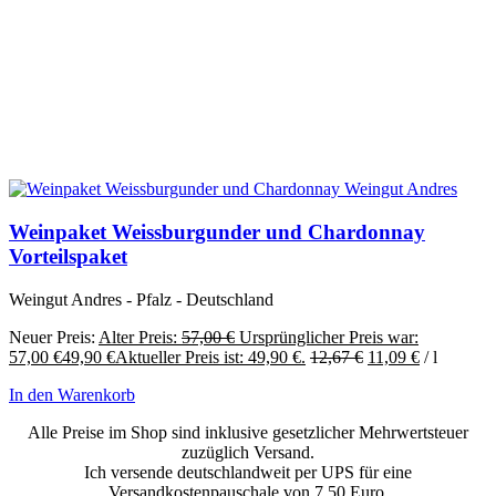
Weinpaket Weissburgunder und Chardonnay
Vorteilspaket
Weingut Andres - Pfalz - Deutschland
Neuer Preis:
Alter Preis:
57,00
€
Ursprünglicher Preis war:
57,00 €
49,90
€
Aktueller Preis ist: 49,90 €.
12,67
€
11,09
€
/
l
In den Warenkorb
Alle Preise im Shop sind inklusive gesetzlicher Mehrwertsteuer
zuzüglich Versand.
Ich versende deutschlandweit per UPS für eine
Versandkostenpauschale von 7,50 Euro.