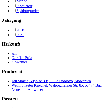
Merlot
Pinot Noir
Spätburgunder
Jahrgang
2018
2021
Herkunft
Ahr
Goriška Brda
Slowenien
Produzent
Edi Simcic, Vipolže 39a, 5212 Dobrovo, Slowenien
Weingut Peter Kriechel, Walporzheimer Str. 85, 53474 Bad
Neuenahr-Ahrweiler
Passt zu