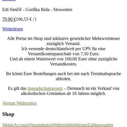
Edi Simčič - Goriška Brda - Slowenien
79,90
€
106,53
€
/
l
Weiterlesen
Alle Preise im Shop sind inklusive gesetzlicher Mehrwertsteuer
zuzüglich Versand.
Ich versende deutschlandweit per UPS für eine
Versandkostenpauschale von 7,50 Euro.
Und ab einem Warenwert von 100,00 Euro ohne zuzügliche
Versandkosten.
Ihr könnt Eure Bestellungen auch bei mir nach Terminabsprache
abholen.
Es gilt das
Jugendschutzgesetz
– Demnach ist ein Verkauf von
alkoholischen Getränken ab 18 Jahren möglich.
Vertrag Widerrufen
Shop
Weine
Account
Versandarten
Widerrufsbelehrung
Zahlungsarten