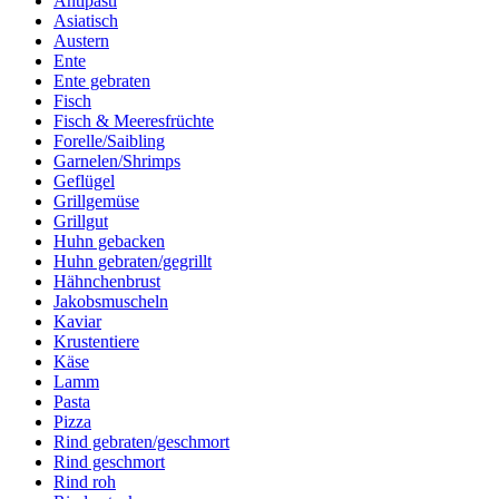
Antipasti
Asiatisch
Austern
Ente
Ente gebraten
Fisch
Fisch & Meeresfrüchte
Forelle/Saibling
Garnelen/Shrimps
Geflügel
Grillgemüse
Grillgut
Huhn gebacken
Huhn gebraten/gegrillt
Hähnchenbrust
Jakobsmuscheln
Kaviar
Krustentiere
Käse
Lamm
Pasta
Pizza
Rind gebraten/geschmort
Rind geschmort
Rind roh