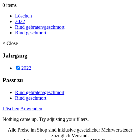
0 items
Löschen
2022
Rind gebraten/geschmort
Rind geschmort
×
Close
Jahrgang
2022
Passt zu
Rind gebraten/geschmort
Rind geschmort
Löschen
Anwenden
Nothing came up. Try adjusting your filters.
Alle Preise im Shop sind inklusive gesetzlicher Mehrwertsteuer
zuzüglich Versand.