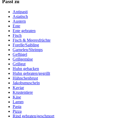
Passt zu
Antipasti
Asiatisch
Austern
Ente
Ente gebraten
Fisch
Fisch & Meeresfrüchte
Forelle/Saibling
Garnelen/Shrimps
Geflügel
Grillgemüse
Grillgut
Huhn gebacken
Huhn gebraten/gegrillt
Hähnchenbrust
Jakobsmuscheln
Kaviar
Krustentiere
Käse
Lamm
Pasta
Pizza
Rind gebraten/geschmort