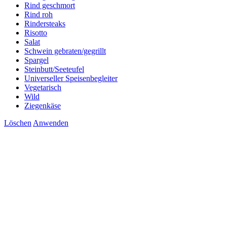
Rind geschmort
Rind roh
Rindersteaks
Risotto
Salat
Schwein gebraten/gegrillt
Spargel
Steinbutt/Seeteufel
Universeller Speisenbegleiter
Vegetarisch
Wild
Ziegenkäse
Löschen
Anwenden