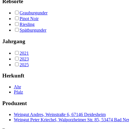
Rebsorte
Grauburgunder
Pinot Noir
Riesling
Spätburgunder
Jahrgang
2021
2023
2025
Herkunft
Ahr
Pfalz
Produzent
Weingut Andres, Weinstraße 6, 67146 Deidesheim
Weingut Peter Kriechel, Walporzheimer Str. 85, 53474 Bad N