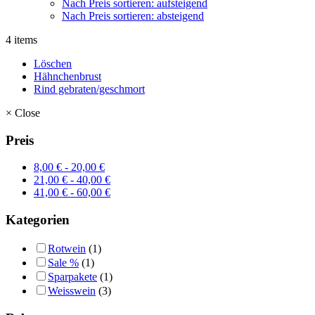
Nach Preis sortieren: aufsteigend
Nach Preis sortieren: absteigend
4 items
Löschen
Hähnchenbrust
Rind gebraten/geschmort
×
Close
Preis
8,00
€
-
20,00
€
21,00
€
-
40,00
€
41,00
€
-
60,00
€
Kategorien
Rotwein
(1)
Sale %
(1)
Sparpakete
(1)
Weisswein
(3)