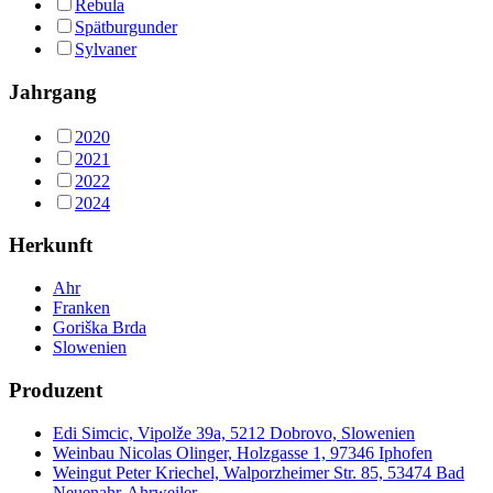
Rebula
Spätburgunder
Sylvaner
Jahrgang
2020
2021
2022
2024
Herkunft
Ahr
Franken
Goriška Brda
Slowenien
Produzent
Edi Simcic, Vipolže 39a, 5212 Dobrovo, Slowenien
Weinbau Nicolas Olinger, Holzgasse 1, 97346 Iphofen
Weingut Peter Kriechel, Walporzheimer Str. 85, 53474 Bad
Neuenahr-Ahrweiler