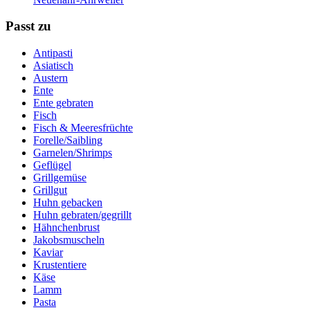
Passt zu
Antipasti
Asiatisch
Austern
Ente
Ente gebraten
Fisch
Fisch & Meeresfrüchte
Forelle/Saibling
Garnelen/Shrimps
Geflügel
Grillgemüse
Grillgut
Huhn gebacken
Huhn gebraten/gegrillt
Hähnchenbrust
Jakobsmuscheln
Kaviar
Krustentiere
Käse
Lamm
Pasta