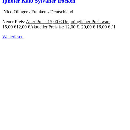
Iphöfer Kalb Sylvaner trocken
Nico Olinger - Franken - Deutschland
Neuer Preis:
Alter Preis:
15,00
€
Ursprünglicher Preis war:
15,00 €
12,00
€
Aktueller Preis ist: 12,00 €.
20,00
€
16,00
€
/
l
Weiterlesen