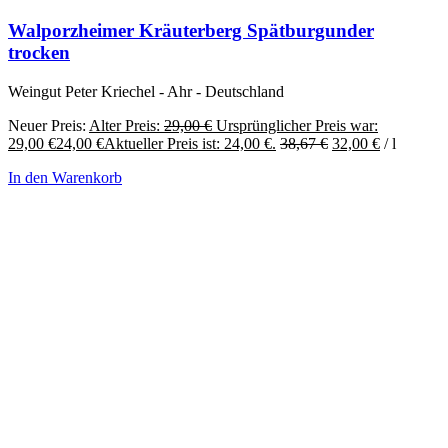
Walporzheimer Kräuterberg Spätburgunder
trocken
Weingut Peter Kriechel - Ahr - Deutschland
Neuer Preis:
Alter Preis:
29,00
€
Ursprünglicher Preis war:
29,00 €
24,00
€
Aktueller Preis ist: 24,00 €.
38,67
€
32,00
€
/
l
In den Warenkorb