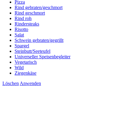
Pizza
Rind gebraten/geschmort
Rind geschmort
Rind roh
Rindersteaks
Risotto
Salat
Schwein gebraten/gegrillt
Spargel
Steinbutt/Seeteufel
Universeller Speisenbegleiter
Vegetarisch
Wild
Ziegenkäse
Löschen
Anwenden