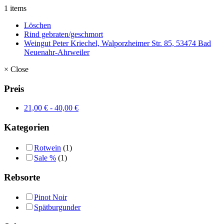
1 items
Löschen
Rind gebraten/geschmort
Weingut Peter Kriechel, Walporzheimer Str. 85, 53474 Bad
Neuenahr-Ahrweiler
×
Close
Preis
21,00
€
-
40,00
€
Kategorien
Rotwein
(1)
Sale %
(1)
Rebsorte
Pinot Noir
Spätburgunder