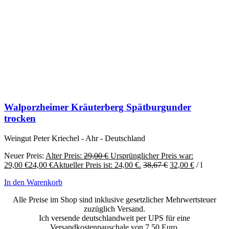
Walporzheimer Kräuterberg Spätburgunder
trocken
Weingut Peter Kriechel - Ahr - Deutschland
Neuer Preis:
Alter Preis:
29,00
€
Ursprünglicher Preis war:
29,00 €
24,00
€
Aktueller Preis ist: 24,00 €.
38,67
€
32,00
€
/
l
In den Warenkorb
Alle Preise im Shop sind inklusive gesetzlicher Mehrwertsteuer
zuzüglich Versand.
Ich versende deutschlandweit per UPS für eine
Versandkostenpauschale von 7,50 Euro.