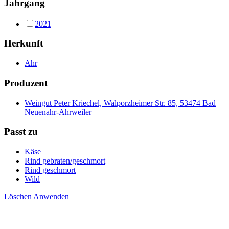
Jahrgang
2021
Herkunft
Ahr
Produzent
Weingut Peter Kriechel, Walporzheimer Str. 85, 53474 Bad
Neuenahr-Ahrweiler
Passt zu
Käse
Rind gebraten/geschmort
Rind geschmort
Wild
Löschen
Anwenden