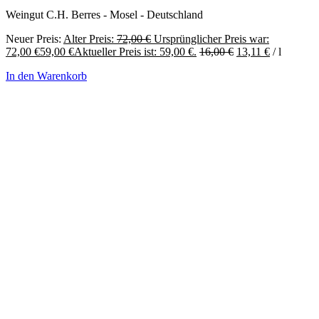
Weingut C.H. Berres - Mosel - Deutschland
Neuer Preis:
Alter Preis:
72,00
€
Ursprünglicher Preis war:
72,00 €
59,00
€
Aktueller Preis ist: 59,00 €.
16,00
€
13,11
€
/
l
In den Warenkorb