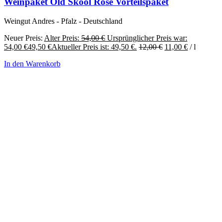
Weinpaket Old Skool Rosé Vorteilspaket
Weingut Andres - Pfalz - Deutschland
Neuer Preis:
Alter Preis:
54,00
€
Ursprünglicher Preis war:
54,00 €
49,50
€
Aktueller Preis ist: 49,50 €.
12,00
€
11,00
€
/
l
In den Warenkorb