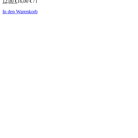
12,00
€
16,00
€
/
l
In den Warenkorb