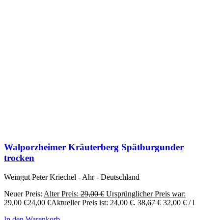
Walporzheimer Kräuterberg Spätburgunder
trocken
Weingut Peter Kriechel - Ahr - Deutschland
Neuer Preis:
Alter Preis:
29,00
€
Ursprünglicher Preis war:
29,00 €
24,00
€
Aktueller Preis ist: 24,00 €.
38,67
€
32,00
€
/
l
In den Warenkorb