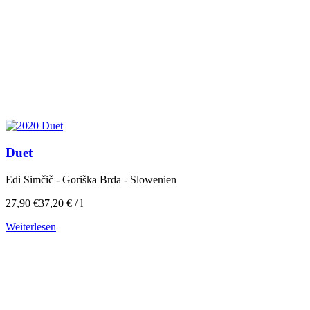
Duet
Edi Simčič - Goriška Brda - Slowenien
27,90
€
37,20
€
/
l
Weiterlesen