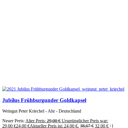
Jubilus Frühburgunder Goldkapsel
Weingut Peter Kriechel - Ahr - Deutschland
Neuer Preis:
Alter Preis:
29,00
€
Ursprünglicher Preis war:
29,00 €
24,00
€
Aktueller Preis ist: 24,00 €.
38,67
€
32,00
€
/
l