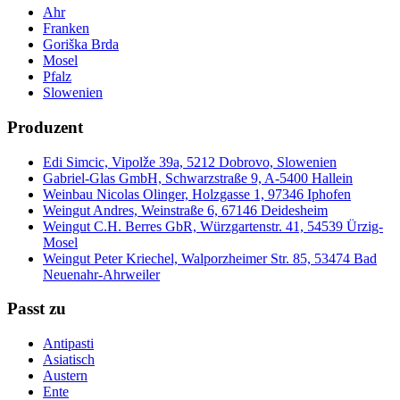
Ahr
Franken
Goriška Brda
Mosel
Pfalz
Slowenien
Produzent
Edi Simcic, Vipolže 39a, 5212 Dobrovo, Slowenien
Gabriel-Glas GmbH, Schwarzstraße 9, A-5400 Hallein
Weinbau Nicolas Olinger, Holzgasse 1, 97346 Iphofen
Weingut Andres, Weinstraße 6, 67146 Deidesheim
Weingut C.H. Berres GbR, Würzgartenstr. 41, 54539 Ürzig-
Mosel
Weingut Peter Kriechel, Walporzheimer Str. 85, 53474 Bad
Neuenahr-Ahrweiler
Passt zu
Antipasti
Asiatisch
Austern
Ente