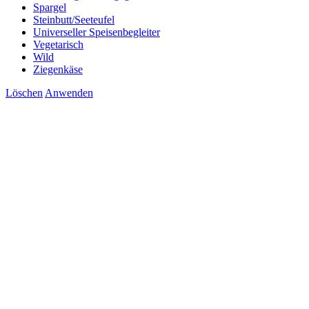
Spargel
Steinbutt/Seeteufel
Universeller Speisenbegleiter
Vegetarisch
Wild
Ziegenkäse
Löschen
Anwenden