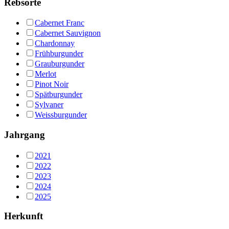
Rebsorte
Cabernet Franc
Cabernet Sauvignon
Chardonnay
Frühburgunder
Grauburgunder
Merlot
Pinot Noir
Spätburgunder
Sylvaner
Weissburgunder
Jahrgang
2021
2022
2023
2024
2025
Herkunft