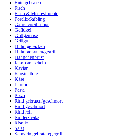
Ente gebraten
Fisch
Fisch & Meeresfrüchte
Forelle/Saibling
Garnelen/Shrimps
Geflügel
Grillgemüse
Grillgut
Huhn gebacken
Huhn gebraten/gegrillt
Hähnchenbrust
Jakobsmuscheln
Kaviar
Krustentiere
Käse
Lamm
Pasta
Pizza
Rind gebraten/geschmort
Rind geschmort
Rind roh
Rindersteaks
Risotto
Salat
Schwein gebraten/gegrillt