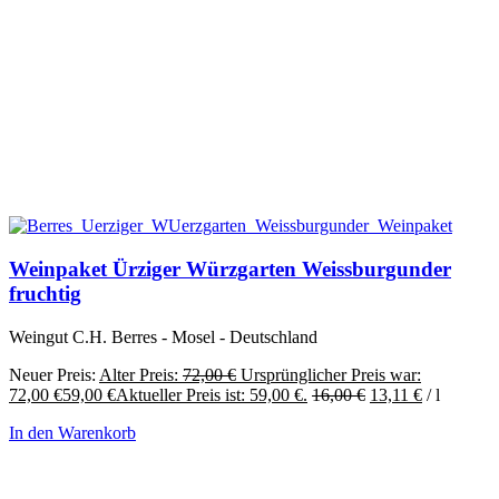
Weinpaket Ürziger Würzgarten Weissburgunder
fruchtig
Weingut C.H. Berres - Mosel - Deutschland
Neuer Preis:
Alter Preis:
72,00
€
Ursprünglicher Preis war:
72,00 €
59,00
€
Aktueller Preis ist: 59,00 €.
16,00
€
13,11
€
/
l
In den Warenkorb