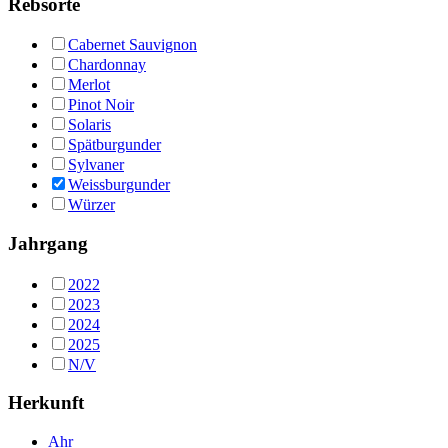
Rebsorte
Cabernet Sauvignon
Chardonnay
Merlot
Pinot Noir
Solaris
Spätburgunder
Sylvaner
Weissburgunder
Würzer
Jahrgang
2022
2023
2024
2025
N/V
Herkunft
Ahr