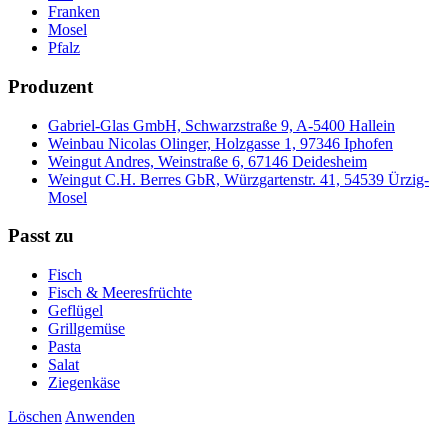
Franken
Mosel
Pfalz
Produzent
Gabriel-Glas GmbH, Schwarzstraße 9, A-5400 Hallein
Weinbau Nicolas Olinger, Holzgasse 1, 97346 Iphofen
Weingut Andres, Weinstraße 6, 67146 Deidesheim
Weingut C.H. Berres GbR, Würzgartenstr. 41, 54539 Ürzig-
Mosel
Passt zu
Fisch
Fisch & Meeresfrüchte
Geflügel
Grillgemüse
Pasta
Salat
Ziegenkäse
Löschen
Anwenden