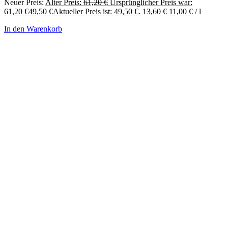
Neuer Preis:
Alter Preis:
61,20
€
Ursprünglicher Preis war:
61,20 €
49,50
€
Aktueller Preis ist: 49,50 €.
13,60
€
11,00
€
/
l
In den Warenkorb