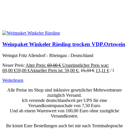
Weinpaket Winkeler Riesling trocken VDP.Ortswein
Weingut Fritz Allendorf - Rheingau - Deutschland
Neuer Preis:
Alter Preis:
69,00
€
Ursprünglicher Preis war:
69,00 €
59,00
€
Aktueller Preis ist: 59,00 €.
15,33
€
13,11
€
/
l
Weiterlesen
Alle Preise im Shop sind inklusive gesetzlicher Mehrwertsteuer
zuzüglich Versand.
Ich versende deutschlandweit per UPS für eine
Versandkostenpauschale von 7,50 Euro.
Und ab einem Warenwert von 100,00 Euro ohne zuzügliche
Versandkosten.
Ihr könnt Eure Bestellungen auch bei mir nach Terminabsprache