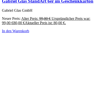
Gabriel Glas StandArt 6er im Geschenkkarton
Gabriel Glas GmbH
Neuer Preis:
Alter Preis:
99,00
€
Ursprünglicher Preis war:
99,00 €
80,00
€
Aktueller Preis ist: 80,00 €.
In den Warenkorb