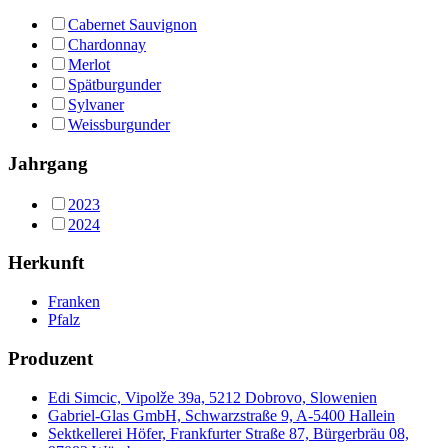
Cabernet Sauvignon
Chardonnay
Merlot
Spätburgunder
Sylvaner
Weissburgunder
Jahrgang
2023
2024
Herkunft
Franken
Pfalz
Produzent
Edi Simcic, Vipolže 39a, 5212 Dobrovo, Slowenien
Gabriel-Glas GmbH, Schwarzstraße 9, A-5400 Hallein
Sektkellerei Höfer, Frankfurter Straße 87, Bürgerbräu 08,