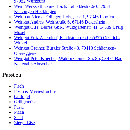
97082 Würzburg
Wein-Werkstatt Daniel Bach, Talhaldestraße 6, 79341
Kenzingen Hecklingen
Weinbau Nicolas Olinger, Holzgasse 1, 97346 Iphofen
Weingut Andres, Weinstraße 6, 67146 Deidesheim
Weingut C.H. Berres GbR, Würzgartenstr. 41, 54539 Ürzig-
Mosel
Weingut Fritz Allendorf, Kirchstrasse 69, 65375 Oestrich-
Winkel
Weingut Greiner, Bürgler Straße 48, 79418 Schliengen-
Obereggenen
Weingut Peter Kriechel, Walporzheimer Str. 85, 53474 Bad
Neuenahr-Ahrweiler
Passt zu
Fisch
Fisch & Meeresfrüchte
Geflügel
Grillgemüse
Pasta
Pizza
Salat
Ziegenkäse