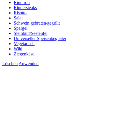
Rind roh
Rindersteaks
Risotto
Salat
Schwein gebraten/gegrillt
Spargel
Steinbutt/Seeteufel
Universeller Speisenbegleiter
Vegetarisch
Wild
Ziegenkäse
Löschen
Anwenden