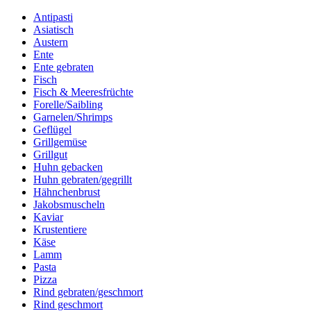
Antipasti
Asiatisch
Austern
Ente
Ente gebraten
Fisch
Fisch & Meeresfrüchte
Forelle/Saibling
Garnelen/Shrimps
Geflügel
Grillgemüse
Grillgut
Huhn gebacken
Huhn gebraten/gegrillt
Hähnchenbrust
Jakobsmuscheln
Kaviar
Krustentiere
Käse
Lamm
Pasta
Pizza
Rind gebraten/geschmort
Rind geschmort