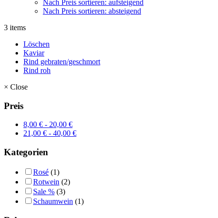
Nach Preis sortieren: aufsteigend
Nach Preis sortieren: absteigend
3 items
Löschen
Kaviar
Rind gebraten/geschmort
Rind roh
×
Close
Preis
8,00
€
-
20,00
€
21,00
€
-
40,00
€
Kategorien
Rosé
(1)
Rotwein
(2)
Sale %
(3)
Schaumwein
(1)