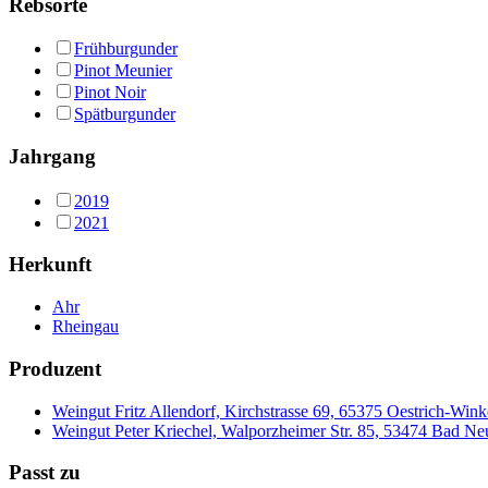
Rebsorte
Frühburgunder
Pinot Meunier
Pinot Noir
Spätburgunder
Jahrgang
2019
2021
Herkunft
Ahr
Rheingau
Produzent
Weingut Fritz Allendorf, Kirchstrasse 69, 65375 Oestrich-Wink
Weingut Peter Kriechel, Walporzheimer Str. 85, 53474 Bad N
Passt zu