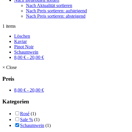
Nach Beliebtheit sortiert
Nach Aktualität sortieren
Nach Preis sortieren: aufsteigend
Nach Preis sortieren: absteigend
1 items
Löschen
Kaviar
Pinot Noir
Schaumwein
8,00
€
-
20,00
€
×
Close
Preis
8,00
€
-
20,00
€
Kategorien
Rosé
(1)
Sale %
(1)
Schaumwein
(1)