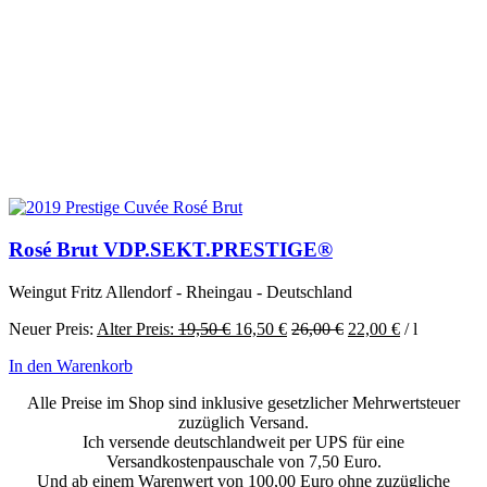
Rosé Brut VDP.SEKT.PRESTIGE®
Weingut Fritz Allendorf - Rheingau - Deutschland
Ursprünglicher
Aktueller
Neuer Preis:
Alter Preis:
19,50
€
16,50
€
26,00
€
22,00
€
/
l
Preis
Preis
In den Warenkorb
war:
ist:
19,50 €
16,50 €.
Alle Preise im Shop sind inklusive gesetzlicher Mehrwertsteuer
zuzüglich Versand.
Ich versende deutschlandweit per UPS für eine
Versandkostenpauschale von 7,50 Euro.
Und ab einem Warenwert von 100,00 Euro ohne zuzügliche