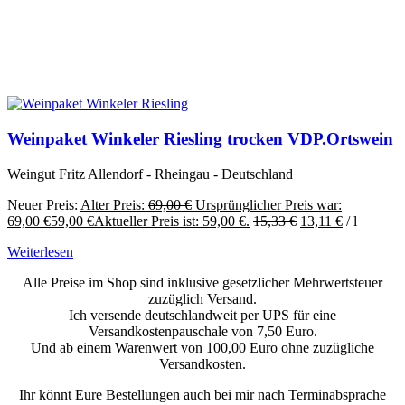
Weinpaket Winkeler Riesling trocken VDP.Ortswein
Weingut Fritz Allendorf - Rheingau - Deutschland
Neuer Preis:
Alter Preis:
69,00
€
Ursprünglicher Preis war:
69,00 €
59,00
€
Aktueller Preis ist: 59,00 €.
15,33
€
13,11
€
/
l
Weiterlesen
Alle Preise im Shop sind inklusive gesetzlicher Mehrwertsteuer
zuzüglich Versand.
Ich versende deutschlandweit per UPS für eine
Versandkostenpauschale von 7,50 Euro.
Und ab einem Warenwert von 100,00 Euro ohne zuzügliche
Versandkosten.
Ihr könnt Eure Bestellungen auch bei mir nach Terminabsprache