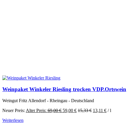
Weinpaket Winkeler Riesling trocken VDP.Ortswein
Weingut Fritz Allendorf - Rheingau - Deutschland
Ursprünglicher
Aktueller
Neuer Preis:
Alter Preis:
69,00
€
59,00
€
15,33
€
13,11
€
/
l
Preis
Preis
Weiterlesen
war:
ist:
69,00 €
59,00 €.