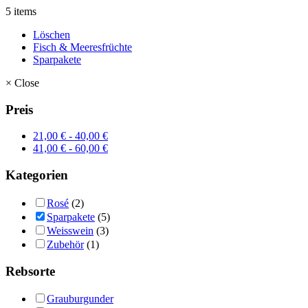
5 items
Löschen
Fisch & Meeresfrüchte
Sparpakete
×
Close
Preis
21,00
€
-
40,00
€
41,00
€
-
60,00
€
Kategorien
Rosé
(2)
Sparpakete
(5)
Weisswein
(3)
Zubehör
(1)
Rebsorte
Grauburgunder