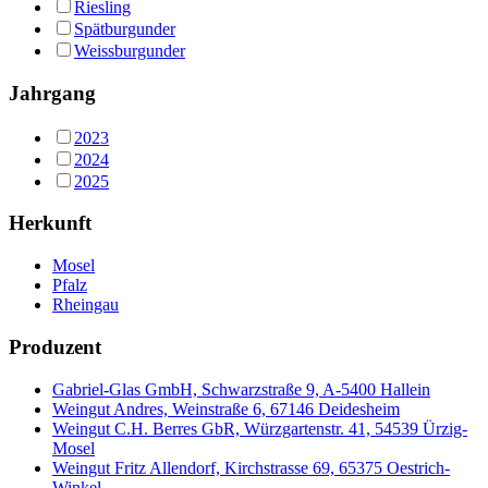
Riesling
Spätburgunder
Weissburgunder
Jahrgang
2023
2024
2025
Herkunft
Mosel
Pfalz
Rheingau
Produzent
Gabriel-Glas GmbH, Schwarzstraße 9, A-5400 Hallein
Weingut Andres, Weinstraße 6, 67146 Deidesheim
Weingut C.H. Berres GbR, Würzgartenstr. 41, 54539 Ürzig-
Mosel
Weingut Fritz Allendorf, Kirchstrasse 69, 65375 Oestrich-
Winkel