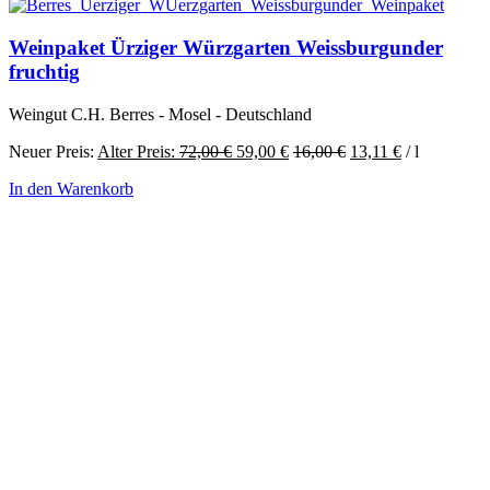
Weinpaket Ürziger Würzgarten Weissburgunder
fruchtig
Weingut C.H. Berres - Mosel - Deutschland
Ursprünglicher
Aktueller
Neuer Preis:
Alter Preis:
72,00
€
59,00
€
16,00
€
13,11
€
/
l
Preis
Preis
In den Warenkorb
war:
ist:
72,00 €
59,00 €.