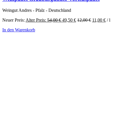
Weingut Andres - Pfalz - Deutschland
Ursprünglicher
Aktueller
Neuer Preis:
Alter Preis:
54,00
€
49,50
€
12,00
€
11,00
€
/
l
Preis
Preis
In den Warenkorb
war:
ist:
54,00 €
49,50 €.