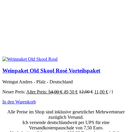
Weinpaket Old Skool Rosé Vorteilspaket
Weingut Andres - Pfalz - Deutschland
Ursprünglicher
Aktueller
Neuer Preis:
Alter Preis:
54,00
€
49,50
€
12,00
€
11,00
€
/
l
Preis
Preis
In den Warenkorb
war:
ist:
54,00 €
49,50 €.
Alle Preise im Shop sind inklusive gesetzlicher Mehrwertsteuer
zuzüglich Versand.
Ich versende deutschlandweit per UPS für eine
Versandkostenpauschale von 7,50 Euro.