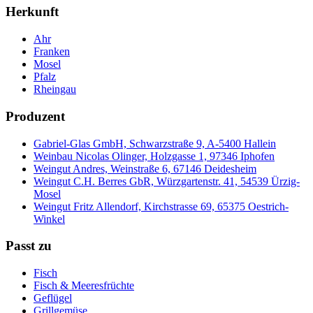
Herkunft
Ahr
Franken
Mosel
Pfalz
Rheingau
Produzent
Gabriel-Glas GmbH, Schwarzstraße 9, A-5400 Hallein
Weinbau Nicolas Olinger, Holzgasse 1, 97346 Iphofen
Weingut Andres, Weinstraße 6, 67146 Deidesheim
Weingut C.H. Berres GbR, Würzgartenstr. 41, 54539 Ürzig-
Mosel
Weingut Fritz Allendorf, Kirchstrasse 69, 65375 Oestrich-
Winkel
Passt zu
Fisch
Fisch & Meeresfrüchte
Geflügel
Grillgemüse