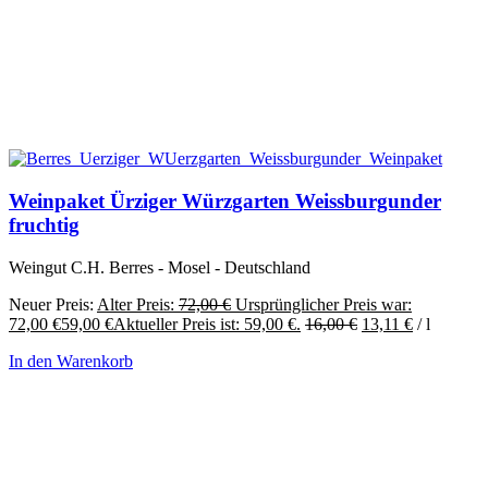
Weinpaket Ürziger Würzgarten Weissburgunder
fruchtig
Weingut C.H. Berres - Mosel - Deutschland
Neuer Preis:
Alter Preis:
72,00
€
Ursprünglicher Preis war:
72,00 €
59,00
€
Aktueller Preis ist: 59,00 €.
16,00
€
13,11
€
/
l
In den Warenkorb