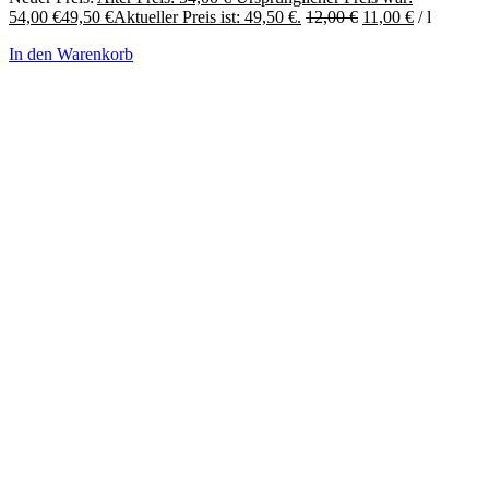
54,00 €
49,50
€
Aktueller Preis ist: 49,50 €.
12,00
€
11,00
€
/
l
In den Warenkorb