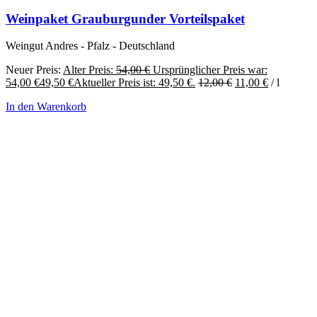
Weinpaket Grauburgunder Vorteilspaket
Weingut Andres - Pfalz - Deutschland
Neuer Preis:
Alter Preis:
54,00
€
Ursprünglicher Preis war:
54,00 €
49,50
€
Aktueller Preis ist: 49,50 €.
12,00
€
11,00
€
/
l
In den Warenkorb