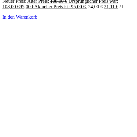
Neuer Preis:
Alter Preis:
108,00
€
Ursprünglicher Preis war:
108,00 €
95,00
€
Aktueller Preis ist: 95,00 €.
24,00
€
21,11
€
/
l
In den Warenkorb