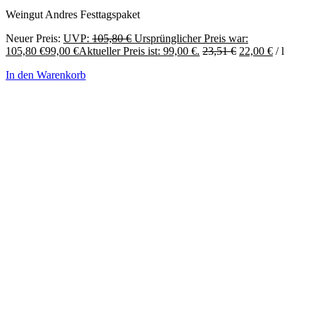
Weingut Andres Festtagspaket
Neuer Preis:
UVP:
105,80
€
Ursprünglicher Preis war:
105,80 €
99,00
€
Aktueller Preis ist: 99,00 €.
23,51
€
22,00
€
/
l
In den Warenkorb