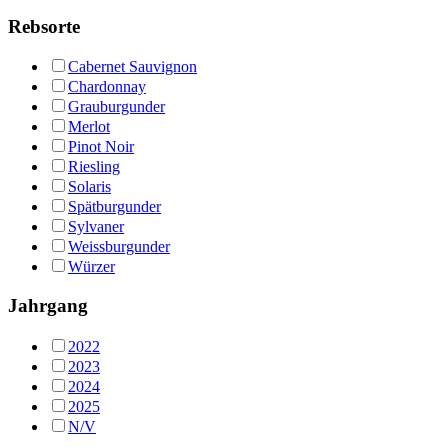
Rebsorte
Cabernet Sauvignon
Chardonnay
Grauburgunder
Merlot
Pinot Noir
Riesling
Solaris
Spätburgunder
Sylvaner
Weissburgunder
Würzer
Jahrgang
2022
2023
2024
2025
N/V