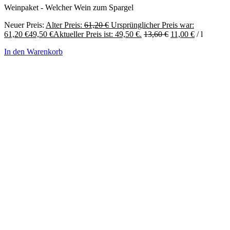
Weinpaket - Welcher Wein zum Spargel
Neuer Preis:
Alter Preis:
61,20
€
Ursprünglicher Preis war:
61,20 €
49,50
€
Aktueller Preis ist: 49,50 €.
13,60
€
11,00
€
/
l
In den Warenkorb