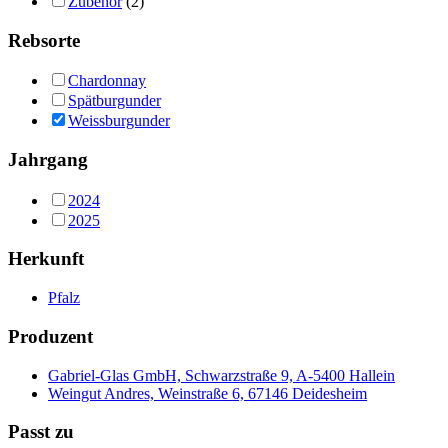
Zubehör
(2)
Rebsorte
Chardonnay
Spätburgunder
Weissburgunder
Jahrgang
2024
2025
Herkunft
Pfalz
Produzent
Gabriel-Glas GmbH, Schwarzstraße 9, A-5400 Hallein
Weingut Andres, Weinstraße 6, 67146 Deidesheim
Passt zu