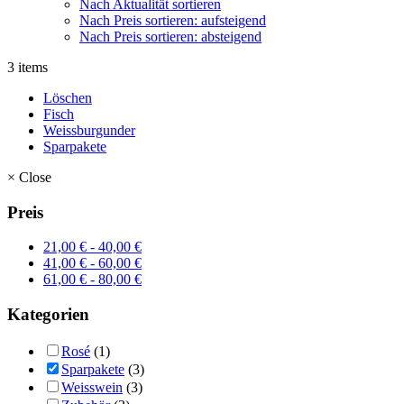
Nach Aktualität sortieren
Nach Preis sortieren: aufsteigend
Nach Preis sortieren: absteigend
3 items
Löschen
Fisch
Weissburgunder
Sparpakete
×
Close
Preis
21,00
€
-
40,00
€
41,00
€
-
60,00
€
61,00
€
-
80,00
€
Kategorien
Rosé
(1)
Sparpakete
(3)
Weisswein
(3)