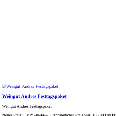
Weingut Andres Festtagspaket
Weingut Andres Festtagspaket
Neuer Preis:
UVP:
105,80
€
Ursprünglicher Preis war: 105,80 €
99,0