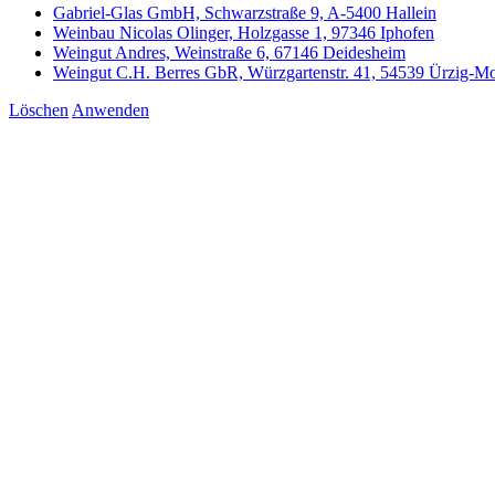
Gabriel-Glas GmbH, Schwarzstraße 9, A-5400 Hallein
Weinbau Nicolas Olinger, Holzgasse 1, 97346 Iphofen
Weingut Andres, Weinstraße 6, 67146 Deidesheim
Weingut C.H. Berres GbR, Würzgartenstr. 41, 54539 Ürzig-Mo
Löschen
Anwenden