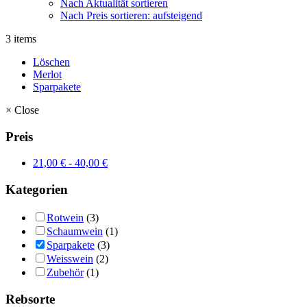
Nach Aktualität sortieren
Nach Preis sortieren: aufsteigend
3 items
Löschen
Merlot
Sparpakete
×
Close
Preis
21,00
€
-
40,00
€
Kategorien
Rotwein
(3)
Schaumwein
(1)
Sparpakete
(3)
Weisswein
(2)
Zubehör
(1)
Rebsorte