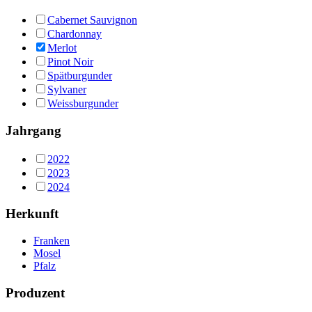
Cabernet Sauvignon
Chardonnay
Merlot
Pinot Noir
Spätburgunder
Sylvaner
Weissburgunder
Jahrgang
2022
2023
2024
Herkunft
Franken
Mosel
Pfalz
Produzent