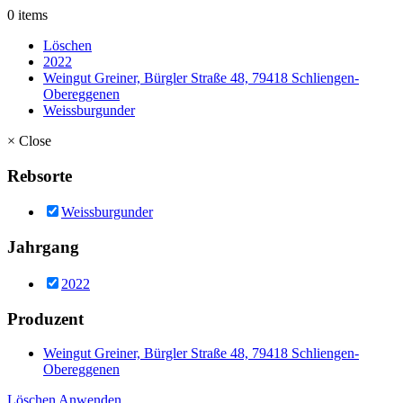
0 items
Löschen
2022
Weingut Greiner, Bürgler Straße 48, 79418 Schliengen-
Obereggenen
Weissburgunder
×
Close
Rebsorte
Weissburgunder
Jahrgang
2022
Produzent
Weingut Greiner, Bürgler Straße 48, 79418 Schliengen-
Obereggenen
Löschen
Anwenden