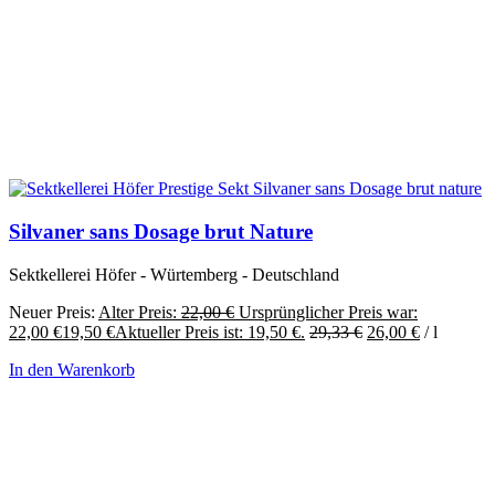
Silvaner sans Dosage brut Nature
Sektkellerei Höfer - Würtemberg - Deutschland
Neuer Preis:
Alter Preis:
22,00
€
Ursprünglicher Preis war:
22,00 €
19,50
€
Aktueller Preis ist: 19,50 €.
29,33
€
26,00
€
/
l
In den Warenkorb